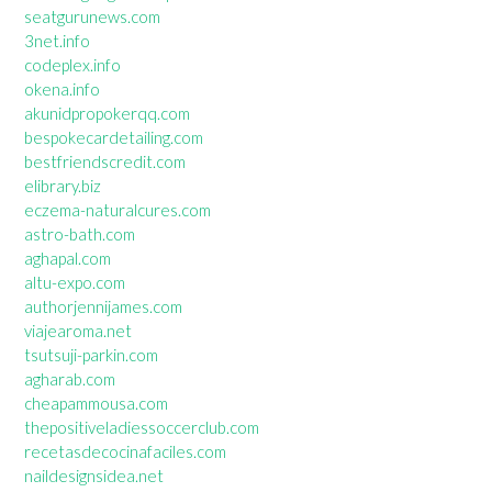
seatgurunews.com
3net.info
codeplex.info
okena.info
akunidpropokerqq.com
bespokecardetailing.com
bestfriendscredit.com
elibrary.biz
eczema-naturalcures.com
astro-bath.com
aghapal.com
altu-expo.com
authorjennijames.com
viajearoma.net
tsutsuji-parkin.com
agharab.com
cheapammousa.com
thepositiveladiessoccerclub.com
recetasdecocinafaciles.com
naildesignsidea.net