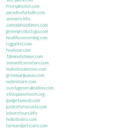
freespinsslot.com
paradisefurballs.com
aveuere.info
cannabinoidtimes.com
greenproductsgui.com
healthconcerning.com
rojgarind.com
fewhour.com
18minutetimer.com
semanticseostars.com
mainstreamzone.com
growmarijuanas.com
webnshare.com
overlygeneralization.com
ethiopianetwork.org
gadgetsmesh.com
justicefornevada.com
leisuretours.info
hellotbsbro.com
farmandpetscare.com