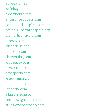
advogato.net
isafebag.net
bloombergz.com
enterpriseboosts.com
casino-kartenspiele.com
casino-automatenspiele.org
casino-tischspiele.com
otbody.com
jamestrust.net
trenz24.com
skipworking.com
loizbeauty.com
anyconverter.com
timespedia.com
jejakkrismon.com
diemthole.biz
ufabetkk.com
allquickmedia.com
technewsgazette.com
pureglowfacecream.com