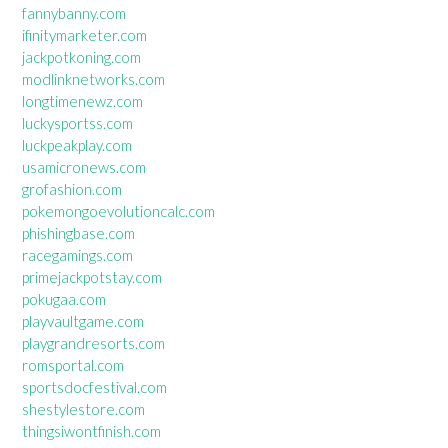
fannybanny.com
ifinitymarketer.com
jackpotkoning.com
modlinknetworks.com
longtimenewz.com
luckysportss.com
luckpeakplay.com
usamicronews.com
grofashion.com
pokemongoevolutioncalc.com
phishingbase.com
racegamings.com
primejackpotstay.com
pokugaa.com
playvaultgame.com
playgrandresorts.com
romsportal.com
sportsdocfestival.com
shestylestore.com
thingsiwontfinish.com