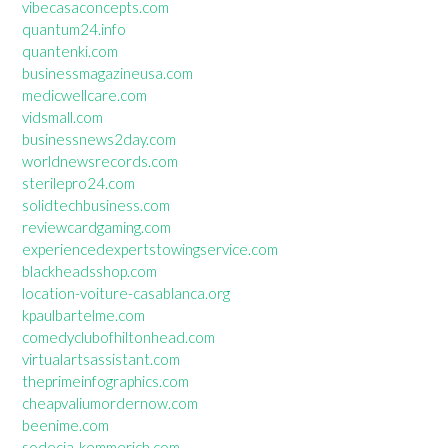
vibecasaconcepts.com
quantum24.info
quantenki.com
businessmagazineusa.com
medicwellcare.com
vidsmall.com
businessnews2day.com
worldnewsrecords.com
sterilepro24.com
solidtechbusiness.com
reviewcardgaming.com
experiencedexpertstowingservice.com
blackheadsshop.com
location-voiture-casablanca.org
kpaulbartelme.com
comedyclubofhiltonhead.com
virtualartsassistant.com
theprimeinfographics.com
cheapvaliumordernow.com
beenime.com
sodecia-kemmerich.com