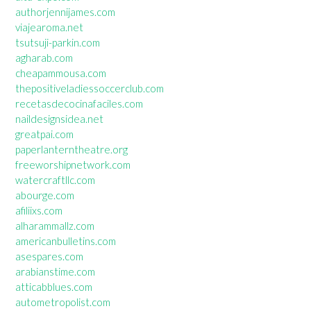
authorjennijames.com
viajearoma.net
tsutsuji-parkin.com
agharab.com
cheapammousa.com
thepositiveladiessoccerclub.com
recetasdecocinafaciles.com
naildesignsidea.net
greatpai.com
paperlanterntheatre.org
freeworshipnetwork.com
watercraftllc.com
abourge.com
afiliixs.com
alharammallz.com
americanbulletins.com
asespares.com
arabianstime.com
atticabblues.com
autometropolist.com