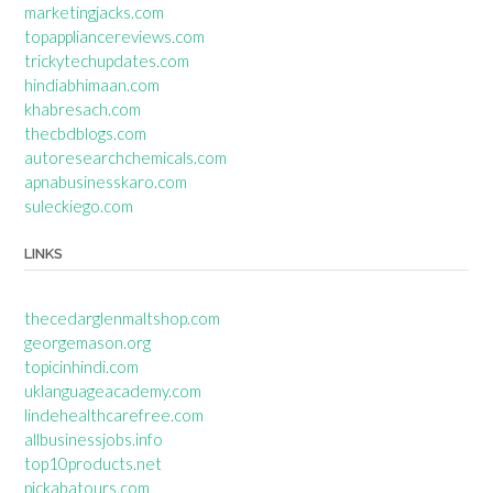
marketingjacks.com
topappliancereviews.com
trickytechupdates.com
hindiabhimaan.com
khabresach.com
thecbdblogs.com
autoresearchchemicals.com
apnabusinesskaro.com
suleckiego.com
LINKS
thecedarglenmaltshop.com
georgemason.org
topicinhindi.com
uklanguageacademy.com
lindehealthcarefree.com
allbusinessjobs.info
top10products.net
pickabatours.com