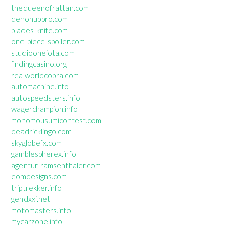
thequeenofrattan.com
denohubpro.com
blades-knife.com
one-piece-spoiler.com
studiooneiota.com
findingcasino.org
realworldcobra.com
automachine.info
autospeedsters.info
wagerchampion.info
monomousumicontest.com
deadricklingo.com
skyglobefx.com
gamblespherex.info
agentur-ramsenthaler.com
eomdesigns.com
triptrekker.info
gendxxi.net
motomasters.info
mycarzone.info