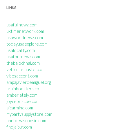
LINKS
usafullnewz.com
uktimenetwork.com
usaworldnewz.com
todayusaexplore.com
usalocality.com
usafournewz.com
thebalochhal.com
vehicularmaster.com
vibesaccent.com
ampajavierdemiguel.org
brainboosters.co
amberlately.com
joycebriscoe.com
aicarmina.com
mypartysupplystore.com
annforwisconsin.com
findjaipur.com