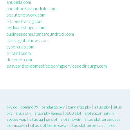
anubella.com
audiobooksonaudible.com
beautenetwork.com
bitcoin-tracing.com
bodyandshapes.com
businessconsultantsroundrock.com
classicglobalnews.com
cybercusp.com
britaintt.com
deconds.com
easycartltd-domesticcleaningservicesedinburgh.com
pkv qq
|
domino99
|
bandarqq pkv
|
bandarqq pkv
|
situs pkv
|
situs
pkv
|
situs pkv
|
situs pkv games
|
x500 slot
|
slot gacor hari ini
|
sbobet wap
|
situs qq
|
pg slot
|
slot maxwin
|
situs slot terpercaya
|
slot maxwin
|
situs slot terpercaya
|
situs slot terpercaya
|
slot