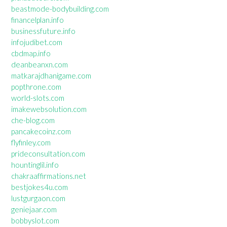
beastmode-bodybuilding.com
financelplan.info
businessfuture.info
infojudibet.com
cbdmap.info
deanbeanxn.com
matkarajdhanigame.com
popthrone.com
world-slots.com
imakewebsolution.com
che-blog.com
pancakecoinz.com
flyfinley.com
prideconsultation.com
hountinglil.info
chakraaffirmations.net
bestjokes4u.com
lustgurgaon.com
geniejaar.com
bobbyslot.com