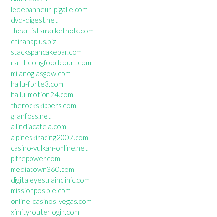
ledepanneur-pigalle.com
dvd-digest.net
theartistsmarketnola.com
chiranaplus.biz
stackspancakebar.com
namheongfoodcourt.com
milanoglasgow.com
hallu-forte3.com
hallu-motion24.com
therockskippers.com
granfoss.net
allindiacafela.com
alpineskiracing2007.com
casino-vulkan-online.net
pitrepower.com
mediatown360.com
digitaleyestrainclinic.com
missionposible.com
online-casinos-vegas.com
xfinityrouterlogin.com