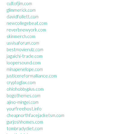
cultofjim.com
glimmerick.com
davidfollett.com
newcollegebeat.com
reverbnewyork.com
skinmerch.com
usvisaforum.com
bestmovierulz.com
jagalchi-trade.com
loopersound.com
minapenelope.com
justicereformalliance.com
cryptoglax.com
ohiohobbyplus.com
bogothemes.com
ajino-mingei.com
yourfreehost.info
cheapnorthfacejacketsm.com
gurjoshhomes.com
tombradydiet.com