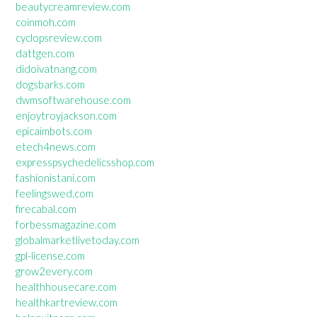
beautycreamreview.com
coinmoh.com
cyclopsreview.com
dattgen.com
didoivatnang.com
dogsbarks.com
dwmsoftwarehouse.com
enjoytroyjackson.com
epicaimbots.com
etech4news.com
expresspsychedelicsshop.com
fashionistani.com
feelingswed.com
firecabal.com
forbessmagazine.com
globalmarketlivetoday.com
gpl-license.com
grow2every.com
healthhousecare.com
healthkartreview.com