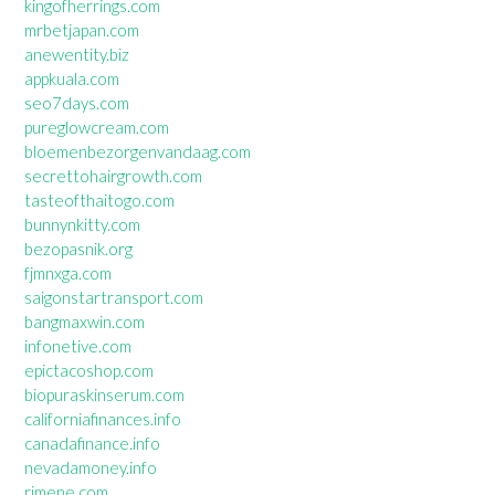
kingofherrings.com
mrbetjapan.com
anewentity.biz
appkuala.com
seo7days.com
pureglowcream.com
bloemenbezorgenvandaag.com
secrettohairgrowth.com
tasteofthaitogo.com
bunnynkitty.com
bezopasnik.org
fjmnxga.com
saigonstartransport.com
bangmaxwin.com
infonetive.com
epictacoshop.com
biopuraskinserum.com
californiafinances.info
canadafinance.info
nevadamoney.info
rimene.com