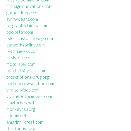
firstsigninnovations.com
garberdodge.com
swim-wears.com
forgrantedmedia.com
peolpstar.com
tylerscustomdesign.com
carworksonline.com
techtimesss.com
virylstore.com
motorstell.com
health150years.com
prescriptions-drug.org
technocrewsolution.com
viraltokvibes.com
vivianebritoimoveis.com
magforbes.net
monkeycap.org
sdenix.net
amarinhillcrest.com
the-tourist.org