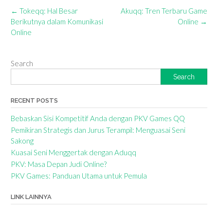
Post
←
Tokeqq: Hal Besar
Akuqq: Tren Terbaru Game
navigation
Berikutnya dalam Komunikasi
Online
→
Online
Search
Search
RECENT POSTS
Bebaskan Sisi Kompetitif Anda dengan PKV Games QQ
Pemikiran Strategis dan Jurus Terampil: Menguasai Seni
Sakong
Kuasai Seni Menggertak dengan Aduqq
PKV: Masa Depan Judi Online?
PKV Games: Panduan Utama untuk Pemula
LINK LAINNYA