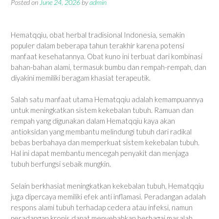
Posted on
June 24, 2026
by
admin
Hematqqiu, obat herbal tradisional Indonesia, semakin
populer dalam beberapa tahun terakhir karena potensi
manfaat kesehatannya. Obat kuno ini terbuat dari kombinasi
bahan-bahan alami, termasuk bumbu dan rempah-rempah, dan
diyakini memiliki beragam khasiat terapeutik.
Salah satu manfaat utama Hematqqiu adalah kemampuannya
untuk meningkatkan sistem kekebalan tubuh. Ramuan dan
rempah yang digunakan dalam Hematqqiu kaya akan
antioksidan yang membantu melindungi tubuh dari radikal
bebas berbahaya dan memperkuat sistem kekebalan tubuh.
Hal ini dapat membantu mencegah penyakit dan menjaga
tubuh berfungsi sebaik mungkin.
Selain berkhasiat meningkatkan kekebalan tubuh, Hematqqiu
juga dipercaya memiliki efek anti inflamasi. Peradangan adalah
respons alami tubuh terhadap cedera atau infeksi, namun
peradangan kronis dapat menyebabkan berbagai masalah