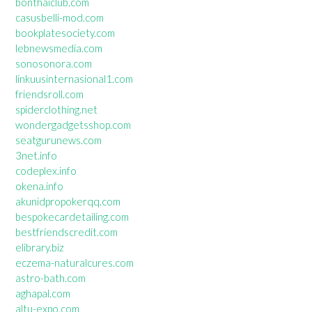
bonthaiclub.com
casusbelli-mod.com
bookplatesociety.com
lebnewsmedia.com
sonosonora.com
linkuusinternasional1.com
friendsroll.com
spiderclothing.net
wondergadgetsshop.com
seatgurunews.com
3net.info
codeplex.info
okena.info
akunidpropokerqq.com
bespokecardetailing.com
bestfriendscredit.com
elibrary.biz
eczema-naturalcures.com
astro-bath.com
aghapal.com
altu-expo.com