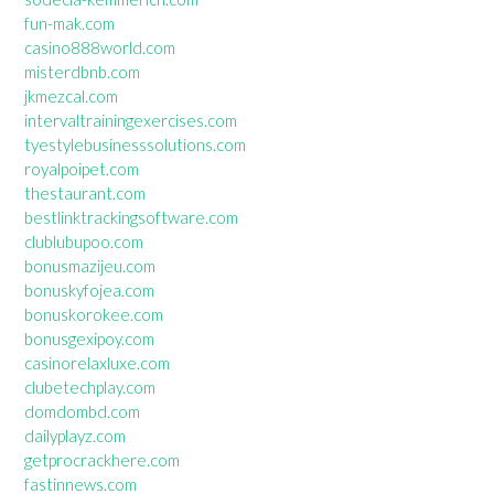
fun-mak.com
casino888world.com
misterdbnb.com
jkmezcal.com
intervaltrainingexercises.com
tyestylebusinesssolutions.com
royalpoipet.com
thestaurant.com
bestlinktrackingsoftware.com
clublubupoo.com
bonusmazijeu.com
bonuskyfojea.com
bonuskorokee.com
bonusgexipoy.com
casinorelaxluxe.com
clubetechplay.com
domdombd.com
dailyplayz.com
getprocrackhere.com
fastinnews.com