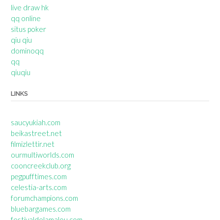
live draw hk
qq online
situs poker
qiu qiu
dominoqq
qq
qiuqiu
LINKS
saucyukiah.com
beikastreet.net
filmizlettir.net
ourmultiworlds.com
cooncreekclub.org
pegpufftimes.com
celestia-arts.com
forumchampions.com
bluebargames.com
festivaldelamalou.com