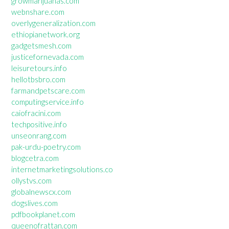
growmarijuanas.com
webnshare.com
overlygeneralization.com
ethiopianetwork.org
gadgetsmesh.com
justicefornevada.com
leisuretours.info
hellotbsbro.com
farmandpetscare.com
computingservice.info
caiofracini.com
techpositive.info
unseonrang.com
pak-urdu-poetry.com
blogcetra.com
internetmarketingsolutions.co
ollystvs.com
globalnewscx.com
dogslives.com
pdfbookplanet.com
queenofrattan.com