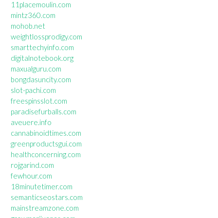
11placemoulin.com
mintz360.com
mohob.net
weightlossprodigy.com
smarttechyinfo.com
digitalnotebook.org
maxualguru.com
bongdasuncity.com
slot-pachi.com
freespinsslot.com
paradisefurballs.com
aveuere.info
cannabinoidtimes.com
greenproductsgui.com
healthconcerning.com
rojgarind.com
fewhour.com
18minutetimer.com
semanticseostars.com
mainstreamzone.com