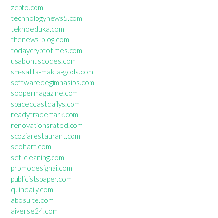
zepfo.com
technologynews5.com
teknoeduka.com
thenews-blog.com
todaycryptotimes.com
usabonuscodes.com
sm-satta-makta-gods.com
softwaredegimnasios.com
soopermagazine.com
spacecoastdailys.com
readytrademark.com
renovationsrated.com
scoziarestaurant.com
seohart.com
set-cleaning.com
promodesignai.com
publicistspaper.com
quindaily.com
abosulte.com
aiverse24.com