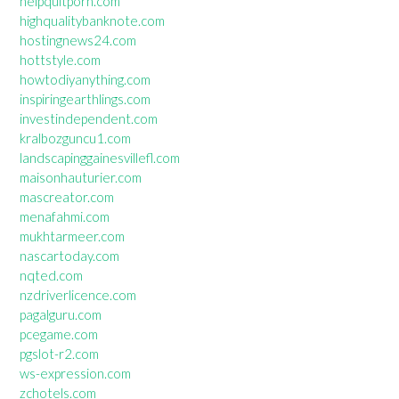
helpquitporn.com
highqualitybanknote.com
hostingnews24.com
hottstyle.com
howtodiyanything.com
inspiringearthlings.com
investindependent.com
kralbozguncu1.com
landscapinggainesvillefl.com
maisonhauturier.com
mascreator.com
menafahmi.com
mukhtarmeer.com
nascartoday.com
nqted.com
nzdriverlicence.com
pagalguru.com
pcegame.com
pgslot-r2.com
ws-expression.com
zchotels.com