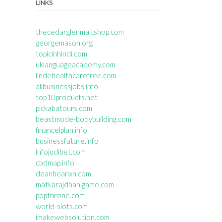
LINKS
thecedarglenmaltshop.com
georgemason.org
topicinhindi.com
uklanguageacademy.com
lindehealthcarefree.com
allbusinessjobs.info
top10products.net
pickabatours.com
beastmode-bodybuilding.com
financelplan.info
businessfuture.info
infojudibet.com
cbdmap.info
deanbeanxn.com
matkarajdhanigame.com
popthrone.com
world-slots.com
imakewebsolution.com