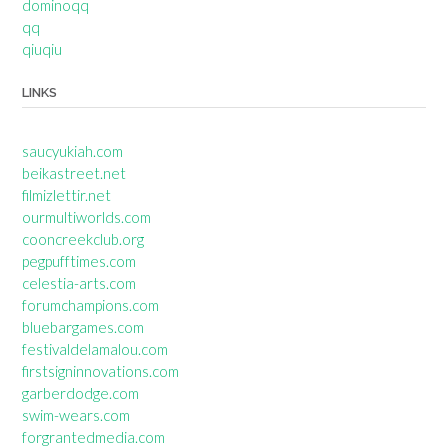
dominoqq
qq
qiuqiu
LINKS
saucyukiah.com
beikastreet.net
filmizlettir.net
ourmultiworlds.com
cooncreekclub.org
pegpufftimes.com
celestia-arts.com
forumchampions.com
bluebargames.com
festivaldelamalou.com
firstsigninnovations.com
garberdodge.com
swim-wears.com
forgrantedmedia.com