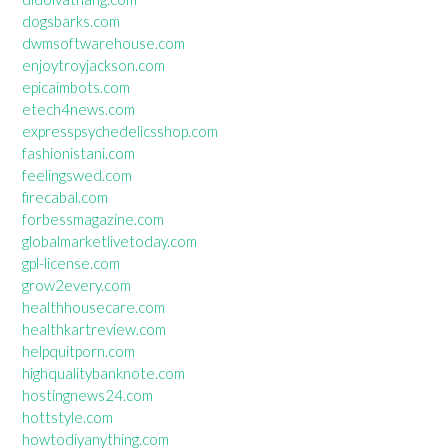
dogsbarks.com
dwmsoftwarehouse.com
enjoytroyjackson.com
epicaimbots.com
etech4news.com
expresspsychedelicsshop.com
fashionistani.com
feelingswed.com
firecabal.com
forbessmagazine.com
globalmarketlivetoday.com
gpl-license.com
grow2every.com
healthhousecare.com
healthkartreview.com
helpquitporn.com
highqualitybanknote.com
hostingnews24.com
hottstyle.com
howtodiyanything.com