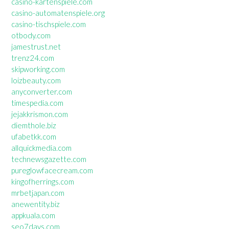
casino-kartenspiele.com
casino-automatenspiele.org
casino-tischspiele.com
otbody.com
jamestrust.net
trenz24.com
skipworking.com
loizbeauty.com
anyconverter.com
timespedia.com
jejakkrismon.com
diemthole.biz
ufabetkk.com
allquickmedia.com
technewsgazette.com
pureglowfacecream.com
kingofherrings.com
mrbetjapan.com
anewentity.biz
appkuala.com
seo7days.com