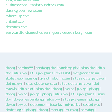
businessconsultantsroundrock.com
classicglobalnews.com
cybercusp.com
britaintt.com
deconds.com
easycartltd-domesticcleaningservicesedinburgh.com
pkv qq
|
domino99
|
bandarqq pkv
|
bandarqq pkv
|
situs pkv
|
situs
pkv
|
situs pkv
|
situs pkv games
|
x500 slot
|
slot gacor hari ini
|
sbobet wap
|
situs qq
|
pg slot
|
slot maxwin
|
situs slot terpercaya
|
slot maxwin
|
situs slot terpercaya
|
situs slot terpercaya
|
slot
maxwin
|
situs slot
|
situs pkv
|
pkv qq
|
pkv qq
|
pkv qq
|
pkv qq
|
pkv qq
|
pkv qq
|
pkv qq
|
pkv qq
|
situs pkv
|
situs pkv games
|
situs
pkv
|
pkv games bandarqq
|
situs pkv
|
situs pkv games
|
pkv qq
|
pkv qq
|
pkv qq
|
slot demo
|
mix parlay
|
mix parlay
|
sbobet wap
|
sbobet login
|
pkv qq
|
pkv qq
|
menuqq
|
murniqq
|
hematqq
|