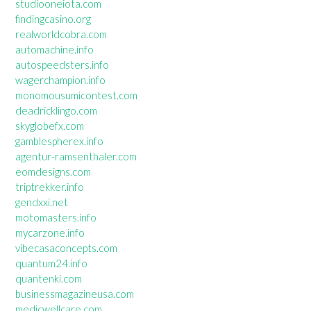
studiooneiota.com
findingcasino.org
realworldcobra.com
automachine.info
autospeedsters.info
wagerchampion.info
monomousumicontest.com
deadricklingo.com
skyglobefx.com
gamblespherex.info
agentur-ramsenthaler.com
eomdesigns.com
triptrekker.info
gendxxi.net
motomasters.info
mycarzone.info
vibecasaconcepts.com
quantum24.info
quantenki.com
businessmagazineusa.com
medicwellcare.com