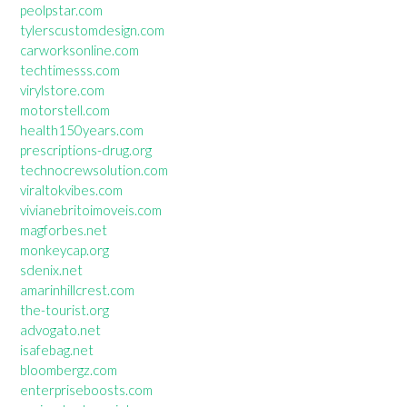
peolpstar.com
tylerscustomdesign.com
carworksonline.com
techtimesss.com
virylstore.com
motorstell.com
health150years.com
prescriptions-drug.org
technocrewsolution.com
viraltokvibes.com
vivianebritoimoveis.com
magforbes.net
monkeycap.org
sdenix.net
amarinhillcrest.com
the-tourist.org
advogato.net
isafebag.net
bloombergz.com
enterpriseboosts.com