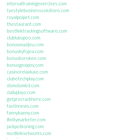
intervaltrainingexercises.com
tyestylebusinesssolutions.com
royalpoipet.com
thestaurant.com
bestlinktrackingsoftware.com
clublubupoo.com
bonusmazijeu.com
bonuskyfojea.com
bonuskorokee.com
bonusgexipoy.com
casinorelaxluxe.com
clubetechplay.com
domdombd.com
dailyplayz.com
getprocrackhere.com
fastinnews.com
fannybanny.com
ifinitymarketer.com
jackpotkoning.com
modlinknetworks.com