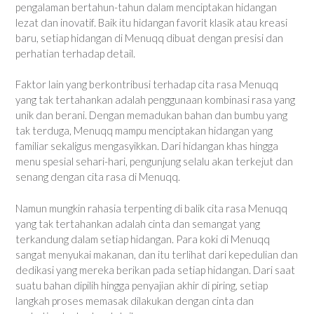
pengalaman bertahun-tahun dalam menciptakan hidangan
lezat dan inovatif. Baik itu hidangan favorit klasik atau kreasi
baru, setiap hidangan di Menuqq dibuat dengan presisi dan
perhatian terhadap detail.
Faktor lain yang berkontribusi terhadap cita rasa Menuqq
yang tak tertahankan adalah penggunaan kombinasi rasa yang
unik dan berani. Dengan memadukan bahan dan bumbu yang
tak terduga, Menuqq mampu menciptakan hidangan yang
familiar sekaligus mengasyikkan. Dari hidangan khas hingga
menu spesial sehari-hari, pengunjung selalu akan terkejut dan
senang dengan cita rasa di Menuqq.
Namun mungkin rahasia terpenting di balik cita rasa Menuqq
yang tak tertahankan adalah cinta dan semangat yang
terkandung dalam setiap hidangan. Para koki di Menuqq
sangat menyukai makanan, dan itu terlihat dari kepedulian dan
dedikasi yang mereka berikan pada setiap hidangan. Dari saat
suatu bahan dipilih hingga penyajian akhir di piring, setiap
langkah proses memasak dilakukan dengan cinta dan