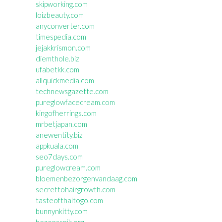
skipworking.com
loizbeauty.com
anyconverter.com
timespedia.com
jejakkrismon.com
diemthole.biz
ufabetkk.com
allquickmedia.com
technewsgazette.com
pureglowfacecream.com
kingofherrings.com
mrbetjapan.com
anewentity.biz
appkuala.com
seo7days.com
pureglowcream.com
bloemenbezorgenvandaag.com
secrettohairgrowth.com
tasteofthaitogo.com
bunnynkitty.com