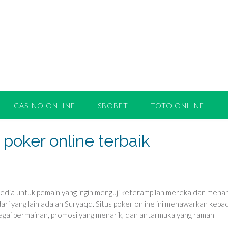
CASINO ONLINE
SBOBET
TOTO ONLINE
poker online terbaik
ersedia untuk pemain yang ingin menguji keterampilan mereka dan mena
ari yang lain adalah Suryaqq. Situs poker online ini menawarkan kepa
agai permainan, promosi yang menarik, dan antarmuka yang ramah