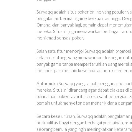
Suryaqq adalah situs poker online yang populer 
pengalaman bermain game berkualitas tinggi. Denga
Omaha, dan banyak lagi, pemain dapat menemukan 
mereka. Situs ini juga menawarkan berbagai taruha
menikmati sensasi poker.
Salah satu fitur menonjol Suryaqq adalah promos
selamat datang, yang menawarkan dorongan untu
banyak game tanpa mempertaruhkan uang mereka sen
memberi para pemain kesempatan untuk memenangk
Antarmuka Suryaqq yang ramah pengguna memudah
mereka. Situs ini dirancang agar dapat diakses di
permainan poker favorit mereka saat bepergian.
pemain untuk menyetor dan menarik dana dengan
Secara keseluruhan, Suryaqq adalah pengalaman p
berkualitas tinggi dengan berbagai permainan, p
seorang pemula yang ingin meningkatkan keteram