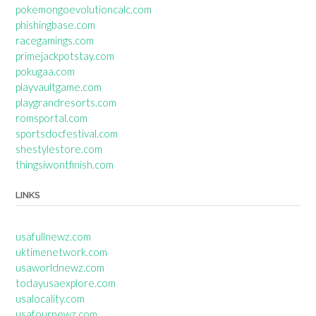
pokemongoevolutioncalc.com
phishingbase.com
racegamings.com
primejackpotstay.com
pokugaa.com
playvaultgame.com
playgrandresorts.com
romsportal.com
sportsdocfestival.com
shestylestore.com
thingsiwontfinish.com
LINKS
usafullnewz.com
uktimenetwork.com
usaworldnewz.com
todayusaexplore.com
usalocality.com
usafournewz.com