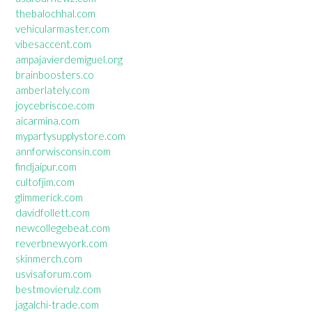
thebalochhal.com
vehicularmaster.com
vibesaccent.com
ampajavierdemiguel.org
brainboosters.co
amberlately.com
joycebriscoe.com
aicarmina.com
mypartysupplystore.com
annforwisconsin.com
findjaipur.com
cultofjim.com
glimmerick.com
davidfollett.com
newcollegebeat.com
reverbnewyork.com
skinmerch.com
usvisaforum.com
bestmovierulz.com
jagalchi-trade.com