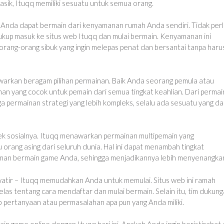
asik, Ituqq memiliki sesuatu untuk semua orang.
h Anda dapat bermain dari kenyamanan rumah Anda sendiri. Tidak per
cukup masuk ke situs web Ituqq dan mulai bermain. Kenyamanan ini
 orang-orang sibuk yang ingin melepas penat dan bersantai tanpa haru
warkan beragam pilihan permainan. Baik Anda seorang pemula atau
nan yang cocok untuk pemain dari semua tingkat keahlian. Dari perma
a permainan strategi yang lebih kompleks, selalu ada sesuatu yang d
pek sosialnya. Ituqq menawarkan permainan multipemain yang
ang asing dari seluruh dunia. Hal ini dapat menambah tingkat
man bermain game Anda, sehingga menjadikannya lebih menyenangka
watir – Ituqq memudahkan Anda untuk memulai. Situs web ini ramah
elas tentang cara mendaftar dan mulai bermain. Selain itu, tim dukun
pertanyaan atau permasalahan apa pun yang Anda miliki.