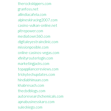
therockskippers.com
granfoss.net
allindiacafela.com
alpineskiracing2007.com
casino-vulkan-online.net
pitrepower.com
mediatown360.com
digitaleyestrainclinic.com
missionposible.com
online-casinos-vegas.com
xfinityrouterlogin.com
marketingjacks.com
topappliancereviews.com
trickytechupdates.com
hindiabhimaan.com
khabresach.com
thecbdblogs.com
autoresearchchemicals.com
apnabusinesskaro.com
suleckiego.com