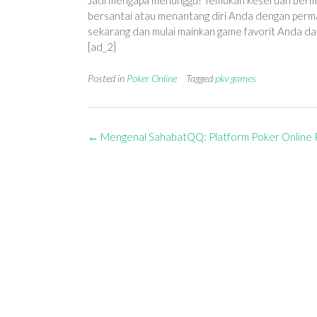
Jadi mengapa menunggu? Temukan keseruan bermain
bersantai atau menantang diri Anda dengan permai
sekarang dan mulai mainkan game favorit Anda da
[ad_2]
Posted in
Poker Online
Tagged
pkv games
Post
←
Mengenal SahabatQQ: Platform Poker Online 
navigation