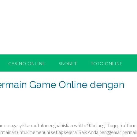
CASINO ONLINE
SBOBET
TOTO ONLINE
rmain Game Online dengan
 mengasyikkan untuk menghabiskan waktu? Kunjungi Ituqq, platform
rmainan untuk memenuhi setiap selera. Baik Anda penggemar permai