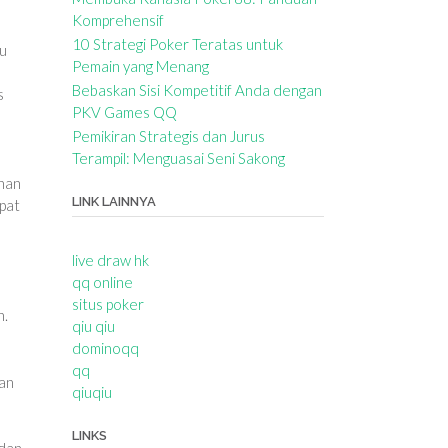
Komprehensif
10 Strategi Poker Teratas untuk
lu
Pemain yang Menang
Bebaskan Sisi Kompetitif Anda dengan
s
PKV Games QQ
Pemikiran Strategis dan Jurus
Terampil: Menguasai Seni Sakong
inan
LINK LAINNYA
apat
live draw hk
qq online
situs poker
n.
qiu qiu
dominoqq
qq
gan
qiuqiu
LINKS