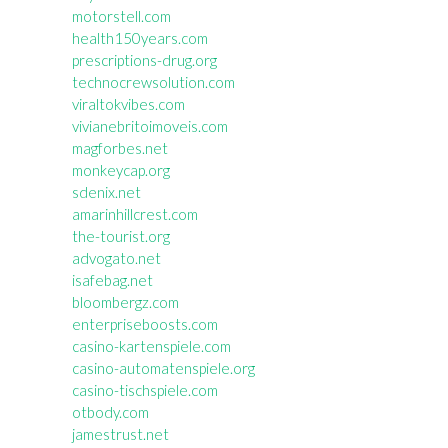
motorstell.com
health150years.com
prescriptions-drug.org
technocrewsolution.com
viraltokvibes.com
vivianebritoimoveis.com
magforbes.net
monkeycap.org
sdenix.net
amarinhillcrest.com
the-tourist.org
advogato.net
isafebag.net
bloombergz.com
enterpriseboosts.com
casino-kartenspiele.com
casino-automatenspiele.org
casino-tischspiele.com
otbody.com
jamestrust.net