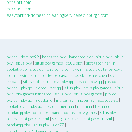
britaintt.com
deconds.com
easycartltd-domesticcleaningservicesedinburgh.com
pkv qq
|
domino99
|
bandarqq pkv
|
bandarqq pkv
|
situs pkv
|
situs
pkv
|
situs pkv
|
situs pkv games
|
x500 slot
|
slot gacor hari ini
|
sbobet wap
|
situs qq
|
pg slot
|
slot maxwin
|
situs slot terpercaya
|
slot maxwin
|
situs slot terpercaya
|
situs slot terpercaya
|
slot
maxwin
|
situs slot
|
situs pkv
|
pkv qq
|
pkv qq
|
pkv qq
|
pkv qq
|
pkv qq
|
pkv qq
|
pkv qq
|
pkv qq
|
situs pkv
|
situs pkv games
|
situs
pkv
|
pkv games bandarqq
|
situs pkv
|
situs pkv games
|
pkv qq
|
pkv qq
|
pkv qq
|
slot demo
|
mix parlay
|
mix parlay
|
sbobet wap
|
sbobet login
|
pkv qq
|
pkv qq
|
menuqq
|
murniqq
|
hematqq
|
bandarqq pkv
|
qq poker
|
bandarqq pkv
|
pkv games
|
situs pkv
|
mix
parlay
|
slot gacor resmi
|
slot gacor resmi
|
slot gacor resmi
|
bandarqq pkv
|
situs pkv
|
slot77
|
maindomino99.pkvgamesresmi.org