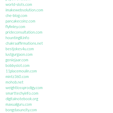
world-slots.com
imakewebsolution.com
che-blog.com
pancakecoinz.com
flyfinley.com
prideconsultation.com
hountinglil.info
chakraaffirmations.net
bestjokes4u.com
lustgurgaon.com
geniejaar.com
bobbyslot.com
11placemoulin.com
mintz360.com
mohob.net
weightlossprodigy.com
smarttechyinfo.com
digitalnotebook.org
maxualguru.com
bongdasuncity.com