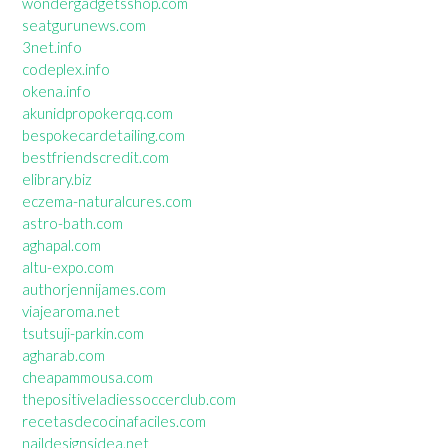
wondergadgetsshop.com
seatgurunews.com
3net.info
codeplex.info
okena.info
akunidpropokerqq.com
bespokecardetailing.com
bestfriendscredit.com
elibrary.biz
eczema-naturalcures.com
astro-bath.com
aghapal.com
altu-expo.com
authorjennijames.com
viajearoma.net
tsutsuji-parkin.com
agharab.com
cheapammousa.com
thepositiveladiessoccerclub.com
recetasdecocinafaciles.com
naildesignsidea.net