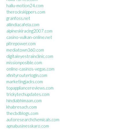
hallu-motion24.com
therockskippers.com
granfoss.net
allindiacafela.com
alpineskiracing2007.com
casino-vulkan-online.net
pitrepower.com
mediatown360.com
digitaleyestrainclinic.com
missionposible.com
online-casinos-vegas.com
xfinityrouterlogin.com
marketingjacks.com
topappliancereviews.com
trickytechupdates.com
hindiabhimaan.com
khabresach.com
thecbdblogs.com
autoresearchchemicals.com
apnabusinesskaro.com