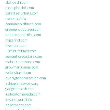
slot-pachi.com
freespinsslot.com
paradisefurballs.com
aveuere.info
cannabinoidtimes.com
greenproductsgui.com
healthconcerning.com
rojgarind.com
fewhour.com
18minutetimer.com
semanticseostars.com
mainstreamzone.com
growmarijuanas.com
webnshare.com
overlygeneralization.com
ethiopianetwork.org
gadgetsmesh.com
justicefornevada.com
leisuretours.info
hellotbsbro.com