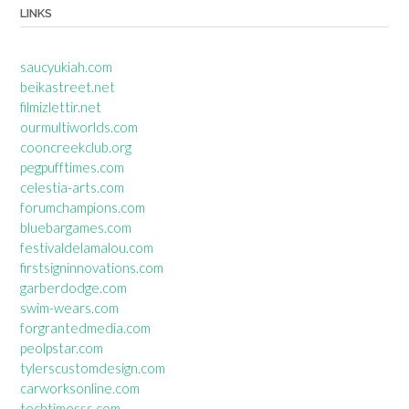
LINKS
saucyukiah.com
beikastreet.net
filmizlettir.net
ourmultiworlds.com
cooncreekclub.org
pegpufftimes.com
celestia-arts.com
forumchampions.com
bluebargames.com
festivaldelamalou.com
firstsigninnovations.com
garberdodge.com
swim-wears.com
forgrantedmedia.com
peolpstar.com
tylerscustomdesign.com
carworksonline.com
techtimesss.com