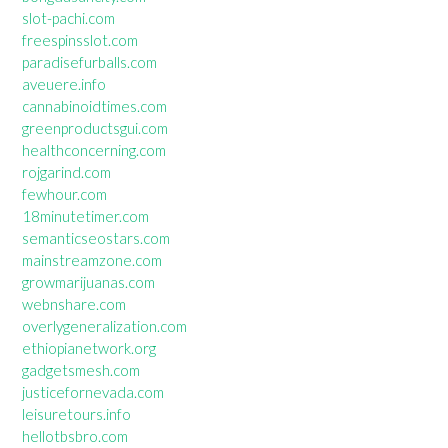
slot-pachi.com
freespinsslot.com
paradisefurballs.com
aveuere.info
cannabinoidtimes.com
greenproductsgui.com
healthconcerning.com
rojgarind.com
fewhour.com
18minutetimer.com
semanticseostars.com
mainstreamzone.com
growmarijuanas.com
webnshare.com
overlygeneralization.com
ethiopianetwork.org
gadgetsmesh.com
justicefornevada.com
leisuretours.info
hellotbsbro.com