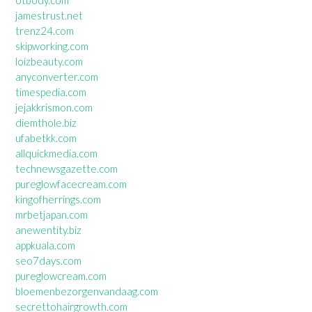
jamestrust.net
trenz24.com
skipworking.com
loizbeauty.com
anyconverter.com
timespedia.com
jejakkrismon.com
diemthole.biz
ufabetkk.com
allquickmedia.com
technewsgazette.com
pureglowfacecream.com
kingofherrings.com
mrbetjapan.com
anewentity.biz
appkuala.com
seo7days.com
pureglowcream.com
bloemenbezorgenvandaag.com
secrettohairgrowth.com