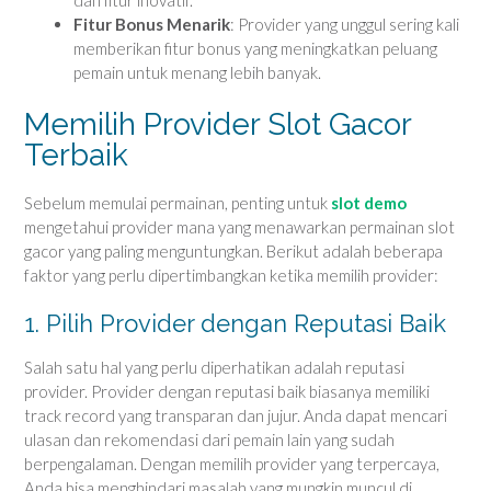
dan fitur inovatif.
Fitur Bonus Menarik
: Provider yang unggul sering kali
memberikan fitur bonus yang meningkatkan peluang
pemain untuk menang lebih banyak.
Memilih Provider Slot Gacor
Terbaik
Sebelum memulai permainan, penting untuk
slot demo
mengetahui provider mana yang menawarkan permainan slot
gacor yang paling menguntungkan. Berikut adalah beberapa
faktor yang perlu dipertimbangkan ketika memilih provider:
1. Pilih Provider dengan Reputasi Baik
Salah satu hal yang perlu diperhatikan adalah reputasi
provider. Provider dengan reputasi baik biasanya memiliki
track record yang transparan dan jujur. Anda dapat mencari
ulasan dan rekomendasi dari pemain lain yang sudah
berpengalaman. Dengan memilih provider yang terpercaya,
Anda bisa menghindari masalah yang mungkin muncul di