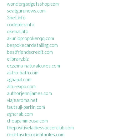
wondergadgetsshop.com
seatgurunews.com
3net.info
codeplex.info
okena.info
akunidpropokerqq.com
bespokecardetailing.com
bestfriendscredit.com
elibrary.biz
eczema-naturalcures.com
astro-bath.com
aghapal.com
altu-expo.com
authorjennijames.com
viajearoma.net
tsutsuji-parkin.com
agharab.com
cheapammousa.com
thepositiveladiessoccerclub.com
recetasdecocinafaciles.com