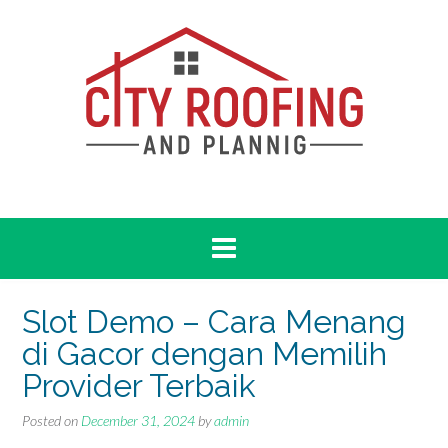
Skip
to
content
Slot Demo – Cara Menang
di Gacor dengan Memilih
Provider Terbaik
Posted on
December 31, 2024
by
admin