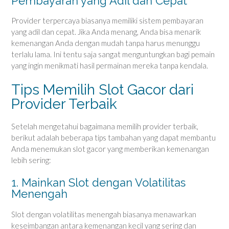
Pembayaran yang Adil dan Cepat
Provider terpercaya biasanya memiliki sistem pembayaran
yang adil dan cepat. Jika Anda menang, Anda bisa menarik
kemenangan Anda dengan mudah tanpa harus menunggu
terlalu lama. Ini tentu saja sangat menguntungkan bagi pemain
yang ingin menikmati hasil permainan mereka tanpa kendala.
Tips Memilih Slot Gacor dari
Provider Terbaik
Setelah mengetahui bagaimana memilih provider terbaik,
berikut adalah beberapa tips tambahan yang dapat membantu
Anda menemukan slot gacor yang memberikan kemenangan
lebih sering:
1. Mainkan Slot dengan Volatilitas
Menengah
Slot dengan volatilitas menengah biasanya menawarkan
keseimbangan antara kemenangan kecil yang sering dan