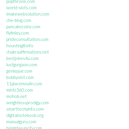
popthrone.com
world-slots.com
imakewebsolution.com
che-blog.com
pancakecoinz.com
flyfinley.com
prideconsultation.com
hountinglil.info
chakraaffirmations.net
bestjokes4u.com
lustgurgaon.com
geniejaar.com
bobbyslot.com
11placemoulin.com
mintz360.com
mohob.net
weightlossprodigy.com
smarttechyinfo.com
digitalnotebook.org
maxualguru.com
bongdasuncity.com