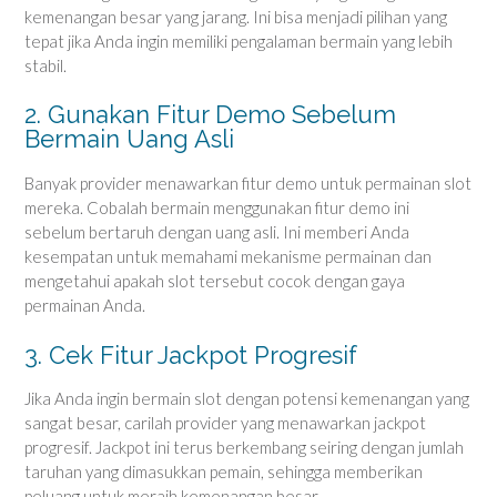
kemenangan besar yang jarang. Ini bisa menjadi pilihan yang
tepat jika Anda ingin memiliki pengalaman bermain yang lebih
stabil.
2. Gunakan Fitur Demo Sebelum
Bermain Uang Asli
Banyak provider menawarkan fitur demo untuk permainan slot
mereka. Cobalah bermain menggunakan fitur demo ini
sebelum bertaruh dengan uang asli. Ini memberi Anda
kesempatan untuk memahami mekanisme permainan dan
mengetahui apakah slot tersebut cocok dengan gaya
permainan Anda.
3. Cek Fitur Jackpot Progresif
Jika Anda ingin bermain slot dengan potensi kemenangan yang
sangat besar, carilah provider yang menawarkan jackpot
progresif. Jackpot ini terus berkembang seiring dengan jumlah
taruhan yang dimasukkan pemain, sehingga memberikan
peluang untuk meraih kemenangan besar.