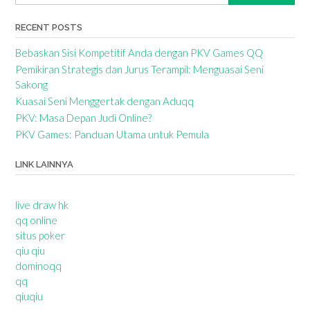
RECENT POSTS
Bebaskan Sisi Kompetitif Anda dengan PKV Games QQ
Pemikiran Strategis dan Jurus Terampil: Menguasai Seni
Sakong
Kuasai Seni Menggertak dengan Aduqq
PKV: Masa Depan Judi Online?
PKV Games: Panduan Utama untuk Pemula
LINK LAINNYA
live draw hk
qq online
situs poker
qiu qiu
dominoqq
qq
qiuqiu