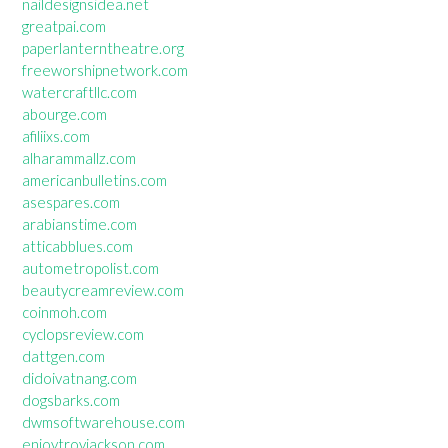
naildesignsidea.net
greatpai.com
paperlanterntheatre.org
freeworshipnetwork.com
watercraftllc.com
abourge.com
afiliixs.com
alharammallz.com
americanbulletins.com
asespares.com
arabianstime.com
atticabblues.com
autometropolist.com
beautycreamreview.com
coinmoh.com
cyclopsreview.com
dattgen.com
didoivatnang.com
dogsbarks.com
dwmsoftwarehouse.com
enjoytroyjackson.com