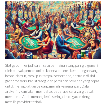
Slot gacor menjadi salah satu permainan yang paling digemari
oleh banyak pemain online karena potensi kemenangan yang
besar. Namun, meskipun tampak sederhana, bermain di slot
gacor memerlukan strategi dan pemilihan provider yang tepat
untuk meningkatkan peluang meraih kemenangan. Dalam
artikel ini, kami akan membahas beberapa cara yang dapat
membantu Anda menang lebih sering di slot gacor dengan
memilih provider terbaik.