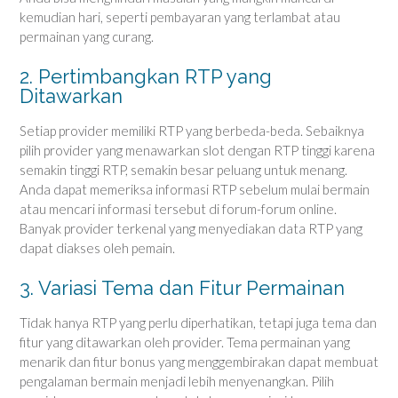
kemudian hari, seperti pembayaran yang terlambat atau
permainan yang curang.
2. Pertimbangkan RTP yang
Ditawarkan
Setiap provider memiliki RTP yang berbeda-beda. Sebaiknya
pilih provider yang menawarkan slot dengan RTP tinggi karena
semakin tinggi RTP, semakin besar peluang untuk menang.
Anda dapat memeriksa informasi RTP sebelum mulai bermain
atau mencari informasi tersebut di forum-forum online.
Banyak provider terkenal yang menyediakan data RTP yang
dapat diakses oleh pemain.
3. Variasi Tema dan Fitur Permainan
Tidak hanya RTP yang perlu diperhatikan, tetapi juga tema dan
fitur yang ditawarkan oleh provider. Tema permainan yang
menarik dan fitur bonus yang menggembirakan dapat membuat
pengalaman bermain menjadi lebih menyenangkan. Pilih