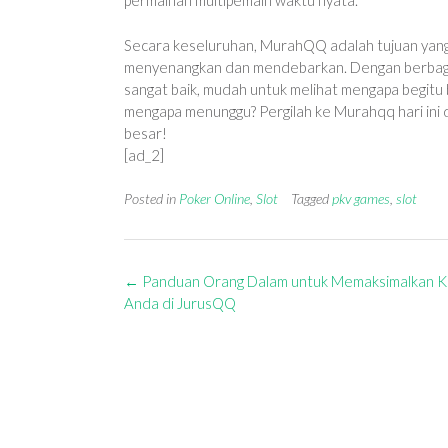
permainan multipemain waktu nyata.
Secara keseluruhan, MurahQQ adalah tujuan yang 
menyenangkan dan mendebarkan. Dengan berbagai 
sangat baik, mudah untuk melihat mengapa begitu
mengapa menunggu? Pergilah ke Murahqq hari ini
besar!
[ad_2]
Posted in
Poker Online
,
Slot
Tagged
pkv games
,
slot
Post
←
Panduan Orang Dalam untuk Memaksimalkan 
navigation
Anda di JurusQQ