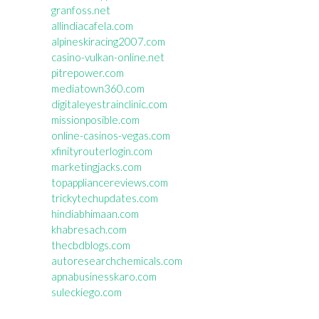
granfoss.net
allindiacafela.com
alpineskiracing2007.com
casino-vulkan-online.net
pitrepower.com
mediatown360.com
digitaleyestrainclinic.com
missionposible.com
online-casinos-vegas.com
xfinityrouterlogin.com
marketingjacks.com
topappliancereviews.com
trickytechupdates.com
hindiabhimaan.com
khabresach.com
thecbdblogs.com
autoresearchchemicals.com
apnabusinesskaro.com
suleckiego.com