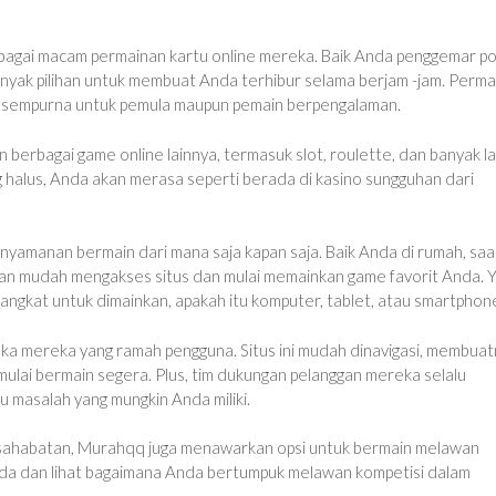
bagai macam permainan kartu online mereka. Baik Anda penggemar po
nyak pilihan untuk membuat Anda terhibur selama berjam -jam. Perma
ya sempurna untuk pemula maupun pemain berpengalaman.
erbagai game online lainnya, termasuk slot, roulette, dan banyak lag
g halus, Anda akan merasa seperti berada di kasino sungguhan dari
nyamanan bermain dari mana saja kapan saja. Baik Anda di rumah, saa
gan mudah mengakses situs dan mulai memainkan game favorit Anda. 
ngkat untuk dimainkan, apakah itu komputer, tablet, atau smartphon
ka mereka yang ramah pengguna. Situs ini mudah dinavigasi, membua
lai bermain segera. Plus, tim dukungan pelanggan mereka selalu
masalah yang mungkin Anda miliki.
ersahabatan, Murahqq juga menawarkan opsi untuk bermain melawan
 Anda dan lihat bagaimana Anda bertumpuk melawan kompetisi dalam