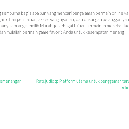
sempurna bagi siapa pun yang mencari pengalaman bermain online ya
pilihan permainan, akses yang nyaman, dan dukungan pelanggan yan
 banyak orang memilih Murahqq sebagai tujuan permainan mereka. Jad
 dan mulailah bermain game favorit Anda untuk kesempatan menang
Kemenangan
Ratujudiqq: Platform utama untuk penggemar ta
onli