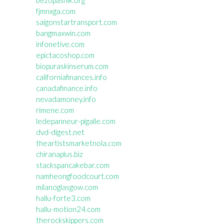
bezopasnik.org
fjmnxga.com
saigonstartransport.com
bangmaxwin.com
infonetive.com
epictacoshop.com
biopuraskinserum.com
californiafinances.info
canadafinance.info
nevadamoney.info
rimene.com
ledepanneur-pigalle.com
dvd-digest.net
theartistsmarketnola.com
chiranaplus.biz
stackspancakebar.com
namheongfoodcourt.com
milanoglasgow.com
hallu-forte3.com
hallu-motion24.com
therockskippers.com