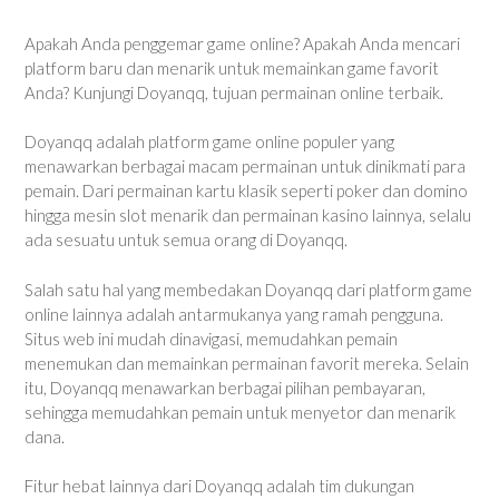
Apakah Anda penggemar game online? Apakah Anda mencari
platform baru dan menarik untuk memainkan game favorit
Anda? Kunjungi Doyanqq, tujuan permainan online terbaik.
Doyanqq adalah platform game online populer yang
menawarkan berbagai macam permainan untuk dinikmati para
pemain. Dari permainan kartu klasik seperti poker dan domino
hingga mesin slot menarik dan permainan kasino lainnya, selalu
ada sesuatu untuk semua orang di Doyanqq.
Salah satu hal yang membedakan Doyanqq dari platform game
online lainnya adalah antarmukanya yang ramah pengguna.
Situs web ini mudah dinavigasi, memudahkan pemain
menemukan dan memainkan permainan favorit mereka. Selain
itu, Doyanqq menawarkan berbagai pilihan pembayaran,
sehingga memudahkan pemain untuk menyetor dan menarik
dana.
Fitur hebat lainnya dari Doyanqq adalah tim dukungan