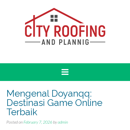
Skip
to
content
Mengenal Doyanqq:
Destinasi Game Online
Terbaik
Posted on
February 7, 2026
by
admin