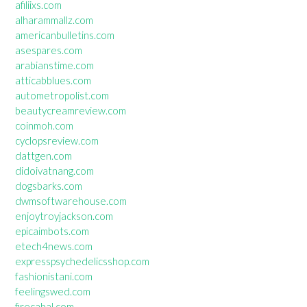
afiliixs.com
alharammallz.com
americanbulletins.com
asespares.com
arabianstime.com
atticabblues.com
autometropolist.com
beautycreamreview.com
coinmoh.com
cyclopsreview.com
dattgen.com
didoivatnang.com
dogsbarks.com
dwmsoftwarehouse.com
enjoytroyjackson.com
epicaimbots.com
etech4news.com
expresspsychedelicsshop.com
fashionistani.com
feelingswed.com
firecabal.com