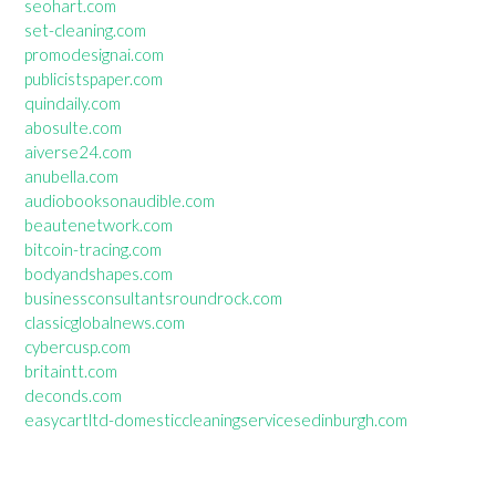
seohart.com
set-cleaning.com
promodesignai.com
publicistspaper.com
quindaily.com
abosulte.com
aiverse24.com
anubella.com
audiobooksonaudible.com
beautenetwork.com
bitcoin-tracing.com
bodyandshapes.com
businessconsultantsroundrock.com
classicglobalnews.com
cybercusp.com
britaintt.com
deconds.com
easycartltd-domesticcleaningservicesedinburgh.com