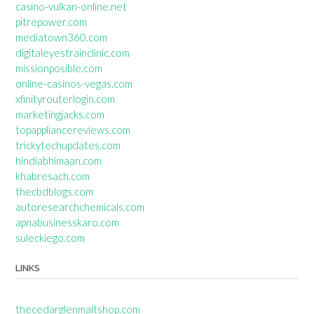
casino-vulkan-online.net
pitrepower.com
mediatown360.com
digitaleyestrainclinic.com
missionposible.com
online-casinos-vegas.com
xfinityrouterlogin.com
marketingjacks.com
topappliancereviews.com
trickytechupdates.com
hindiabhimaan.com
khabresach.com
thecbdblogs.com
autoresearchchemicals.com
apnabusinesskaro.com
suleckiego.com
LINKS
thecedarglenmaltshop.com