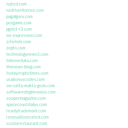
nqted.com
nzdriverlicence.com
pagalguru.com
pcegame.com
pgslot-r2.com
ws-expression.com
zchotels.com
zepfo.com
technologynews5.com
teknoeduka.com
thenews-blog.com
todaycryptotimes.com
usabonuscodes.com
sm-satta-makta-gods.com
softwaredegimnasios.com
soopermagazine.com
spacecoastdailys.com
readytrademark.com
renovationsrated.com
scoziarestaurant.com