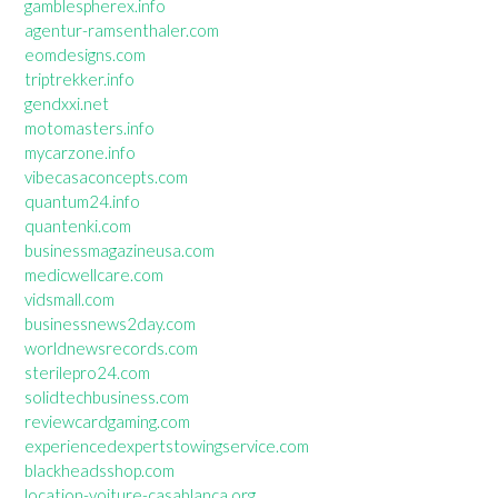
gamblespherex.info
agentur-ramsenthaler.com
eomdesigns.com
triptrekker.info
gendxxi.net
motomasters.info
mycarzone.info
vibecasaconcepts.com
quantum24.info
quantenki.com
businessmagazineusa.com
medicwellcare.com
vidsmall.com
businessnews2day.com
worldnewsrecords.com
sterilepro24.com
solidtechbusiness.com
reviewcardgaming.com
experiencedexpertstowingservice.com
blackheadsshop.com
location-voiture-casablanca.org