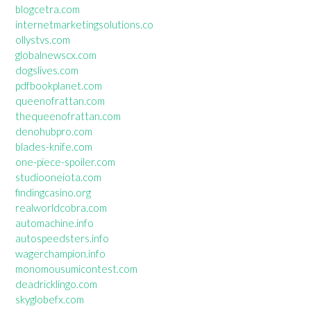
blogcetra.com
internetmarketingsolutions.co
ollystvs.com
globalnewscx.com
dogslives.com
pdfbookplanet.com
queenofrattan.com
thequeenofrattan.com
denohubpro.com
blades-knife.com
one-piece-spoiler.com
studiooneiota.com
findingcasino.org
realworldcobra.com
automachine.info
autospeedsters.info
wagerchampion.info
monomousumicontest.com
deadricklingo.com
skyglobefx.com