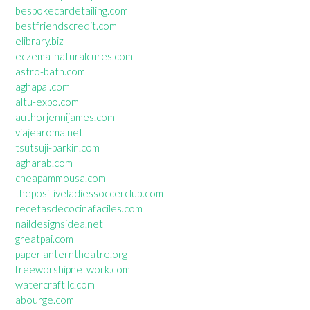
bespokecardetailing.com
bestfriendscredit.com
elibrary.biz
eczema-naturalcures.com
astro-bath.com
aghapal.com
altu-expo.com
authorjennijames.com
viajearoma.net
tsutsuji-parkin.com
agharab.com
cheapammousa.com
thepositiveladiessoccerclub.com
recetasdecocinafaciles.com
naildesignsidea.net
greatpai.com
paperlanterntheatre.org
freeworshipnetwork.com
watercraftllc.com
abourge.com