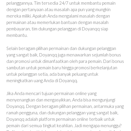
pelanggannya. Tim tersedia 24/7 untuk membantu pemain
dengan pertanyaan atau masalah apa pun yang mungkin
mereka miliki. Apakah Anda mengalami masalah dengan
permainan atau memerlukan bantuan dengan masalah
pembayaran, tim dukungan pelanggan di Doyanqq siap
membantu.
Selain beragam pilihan permainan dan dukungan pelanggan
yang sangat baik, Doyanqq juga menawarkan sejumlah bonus
dan promosi untuk dimanfaatkan oleh para pemain. Dari bonus
sambutan untuk pemain baru hingga promosi berkelanjutan
untuk pelanggan setia, ada banyak peluang untuk
meningkatkan uang Anda di Doyanqq.
Jika Anda mencari tujuan permainan online yang
menyenangkan dan mengasyikkan, Anda bisa mengunjungi
Doyanqq. Dengan beragam pilihan permainan, antarmuka yang
ramah pengguna, dan dukungan pelanggan yang sangat baik,
Doyanqq adalah platform permainan online terbaik untuk
pemain dari semua tingkat keahlian. Jadi mengapa menunggu?