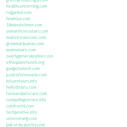
healthconcerning.com
rojgarind.com
fewhour.com
18minutetimer.com
semanticseostars.com
mainstreamzone.com
growmarijuanas.com
webnshare.com
overlygeneralization.com
ethiopianetwork.org
gadgetsmesh.com
justicefornevada.com
leisuretours.info
hellotbsbro.com
farmandpetscare.com
computingservice.info
caiofracini.com
techpositive.info
unseonrang.com
pak-urdu-poetry.com