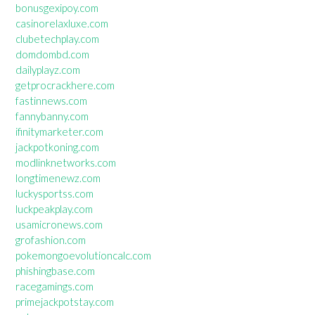
bonusgexipoy.com
casinorelaxluxe.com
clubetechplay.com
domdombd.com
dailyplayz.com
getprocrackhere.com
fastinnews.com
fannybanny.com
ifinitymarketer.com
jackpotkoning.com
modlinknetworks.com
longtimenewz.com
luckysportss.com
luckpeakplay.com
usamicronews.com
grofashion.com
pokemongoevolutioncalc.com
phishingbase.com
racegamings.com
primejackpotstay.com