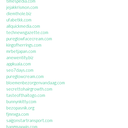
timespedia.com
jejakkrismon.com
diemthole.biz
ufabetkk.com
allquickmedia.com
technewsgazette.com
pureglowfacecream.com
kingofherrings.com
mrbetjapan.com
anewentity.biz
appkuala.com
seo7days.com
pureglowcream.com
bloemenbezorgenvandaag.com
secrettohairgrowth.com
tasteofthaitogo.com
bunnynkitty.com
bezopasnik.org
fjmnxga.com
saigonstartransport.com
bangmaxwin.com