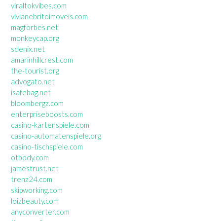
viraltokvibes.com
vivianebritoimoveis.com
magforbes.net
monkeycap.org
sdenix.net
amarinhillcrest.com
the-tourist.org
advogato.net
isafebag.net
bloombergz.com
enterpriseboosts.com
casino-kartenspiele.com
casino-automatenspiele.org
casino-tischspiele.com
otbody.com
jamestrust.net
trenz24.com
skipworking.com
loizbeauty.com
anyconverter.com