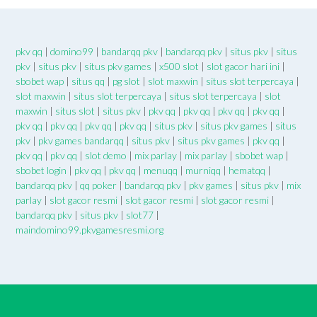
pkv qq
|
domino99
|
bandarqq pkv
|
bandarqq pkv
|
situs pkv
|
situs
pkv
|
situs pkv
|
situs pkv games
|
x500 slot
|
slot gacor hari ini
|
sbobet wap
|
situs qq
|
pg slot
|
slot maxwin
|
situs slot terpercaya
|
slot maxwin
|
situs slot terpercaya
|
situs slot terpercaya
|
slot
maxwin
|
situs slot
|
situs pkv
|
pkv qq
|
pkv qq
|
pkv qq
|
pkv qq
|
pkv qq
|
pkv qq
|
pkv qq
|
pkv qq
|
situs pkv
|
situs pkv games
|
situs
pkv
|
pkv games bandarqq
|
situs pkv
|
situs pkv games
|
pkv qq
|
pkv qq
|
pkv qq
|
slot demo
|
mix parlay
|
mix parlay
|
sbobet wap
|
sbobet login
|
pkv qq
|
pkv qq
|
menuqq
|
murniqq
|
hematqq
|
bandarqq pkv
|
qq poker
|
bandarqq pkv
|
pkv games
|
situs pkv
|
mix
parlay
|
slot gacor resmi
|
slot gacor resmi
|
slot gacor resmi
|
bandarqq pkv
|
situs pkv
|
slot77
|
maindomino99.pkvgamesresmi.org