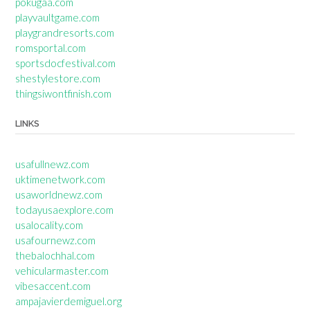
pokugaa.com
playvaultgame.com
playgrandresorts.com
romsportal.com
sportsdocfestival.com
shestylestore.com
thingsiwontfinish.com
LINKS
usafullnewz.com
uktimenetwork.com
usaworldnewz.com
todayusaexplore.com
usalocality.com
usafournewz.com
thebalochhal.com
vehicularmaster.com
vibesaccent.com
ampajavierdemiguel.org