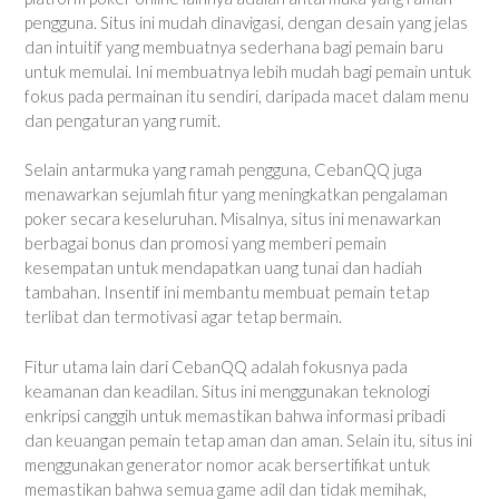
pengguna. Situs ini mudah dinavigasi, dengan desain yang jelas
dan intuitif yang membuatnya sederhana bagi pemain baru
untuk memulai. Ini membuatnya lebih mudah bagi pemain untuk
fokus pada permainan itu sendiri, daripada macet dalam menu
dan pengaturan yang rumit.
Selain antarmuka yang ramah pengguna, CebanQQ juga
menawarkan sejumlah fitur yang meningkatkan pengalaman
poker secara keseluruhan. Misalnya, situs ini menawarkan
berbagai bonus dan promosi yang memberi pemain
kesempatan untuk mendapatkan uang tunai dan hadiah
tambahan. Insentif ini membantu membuat pemain tetap
terlibat dan termotivasi agar tetap bermain.
Fitur utama lain dari CebanQQ adalah fokusnya pada
keamanan dan keadilan. Situs ini menggunakan teknologi
enkripsi canggih untuk memastikan bahwa informasi pribadi
dan keuangan pemain tetap aman dan aman. Selain itu, situs ini
menggunakan generator nomor acak bersertifikat untuk
memastikan bahwa semua game adil dan tidak memihak,