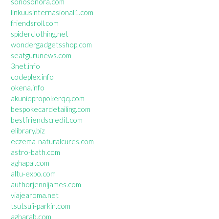
sonosonora.com
linkuusinternasional1.com
friendsroll.com
spiderclothing.net
wondergadgetsshop.com
seatgurunews.com
3net.info
codeplex.info
okena.info
akunidpropokerqq.com
bespokecardetailing.com
bestfriendscredit.com
elibrary.biz
eczema-naturalcures.com
astro-bath.com
aghapal.com
altu-expo.com
authorjennijames.com
viajearoma.net
tsutsuji-parkin.com
agharab.com