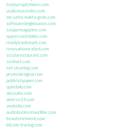
todaycryptotimes.com
usabonuscodes.com
sm-satta-makta-gods.com
softwaredegimnasios.com
soopermagazine.com
spacecoastdailys.com
readytrademark.com
renovationsrated.com
scoziarestaurant.com
seohart.com
set-cleaning.com
promodesignai.com
publicistspaper.com
quindaily.com
abosulte.com
aiverse24.com
anubella.com
audiobooksonaudible.com
beautenetwork.com
bitcoin-tracing.com