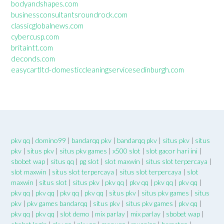
bodyandshapes.com
businessconsultantsroundrock.com
classicglobalnews.com
cybercusp.com
britaintt.com
deconds.com
easycartltd-domesticcleaningservicesedinburgh.com
pkv qq
|
domino99
|
bandarqq pkv
|
bandarqq pkv
|
situs pkv
|
situs
pkv
|
situs pkv
|
situs pkv games
|
x500 slot
|
slot gacor hari ini
|
sbobet wap
|
situs qq
|
pg slot
|
slot maxwin
|
situs slot terpercaya
|
slot maxwin
|
situs slot terpercaya
|
situs slot terpercaya
|
slot
maxwin
|
situs slot
|
situs pkv
|
pkv qq
|
pkv qq
|
pkv qq
|
pkv qq
|
pkv qq
|
pkv qq
|
pkv qq
|
pkv qq
|
situs pkv
|
situs pkv games
|
situs
pkv
|
pkv games bandarqq
|
situs pkv
|
situs pkv games
|
pkv qq
|
pkv qq
|
pkv qq
|
slot demo
|
mix parlay
|
mix parlay
|
sbobet wap
|