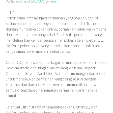
Posted on
August 29, 2025
by
admin
[ad_1]
Poker telah lama menjadi permainan yang populer, baik di
kasino maupun dalam kenyamanan rumah sendiri. Tetapi
dengan munculnya poker online, permainan telah berkembang
dan berubah dalam banyak hal. Salah satu perusahaan yang
mendefinisikan kembali pengalaman poker adalah CebanQQ,
platform poker online yang menetapkan standar untuk apa
pengalaman poker modern seharusnya.
CebanQQ menawarkan berbagai permainan poker, dari Texas
Hold’em tradisional hingga varian yang lebih unik seperti
Omaha dan Seven Card Stud. Variasi ini memungkinkan pemain
untuk menemukan permainan yang paling sesuai dengan
keterampilan dan preferensi mereka, memastikan bahwa
semua orang dapat menemukan permainan yang mereka
nikmati.
Salah satu fitur utama yang membedakan CebanQQ dari
platform poker online lainnya adalah antarmuka yang ramah