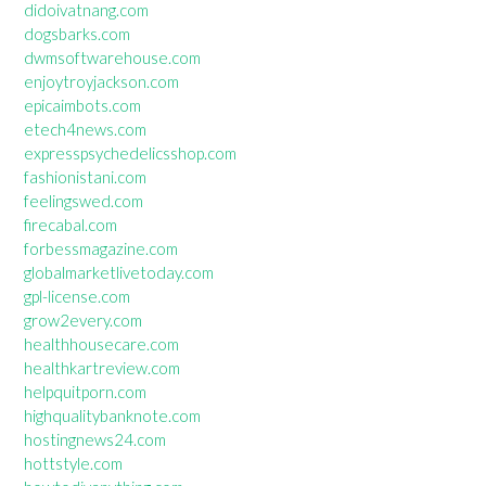
didoivatnang.com
dogsbarks.com
dwmsoftwarehouse.com
enjoytroyjackson.com
epicaimbots.com
etech4news.com
expresspsychedelicsshop.com
fashionistani.com
feelingswed.com
firecabal.com
forbessmagazine.com
globalmarketlivetoday.com
gpl-license.com
grow2every.com
healthhousecare.com
healthkartreview.com
helpquitporn.com
highqualitybanknote.com
hostingnews24.com
hottstyle.com