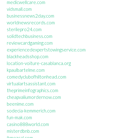
medicwellcare.com
vidsmall.com
businessnews2day.com
worldnewsrecords.com
sterilepro24.com
solidtechbusiness.com
reviewcardgaming.com
experiencedexpertstowingservice.com
blackheadsshop.com
location-voiture-casablanca.org
kpaulbartelme.com
comedyclubofhiltonhead.com
virtualartsassistant.com
theprimeinfographics.com
cheapvaliumordernow.com
beenime.com
sodecia-kemmerich.com
fun-mak.com
casino888world.com
misterdbnb.com
jkmezcal.com