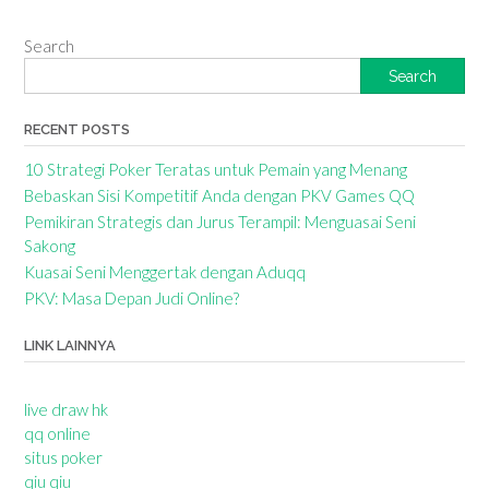
Search
Search
RECENT POSTS
10 Strategi Poker Teratas untuk Pemain yang Menang
Bebaskan Sisi Kompetitif Anda dengan PKV Games QQ
Pemikiran Strategis dan Jurus Terampil: Menguasai Seni
Sakong
Kuasai Seni Menggertak dengan Aduqq
PKV: Masa Depan Judi Online?
LINK LAINNYA
live draw hk
qq online
situs poker
qiu qiu