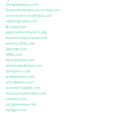
cheapammousa.com
thepositiveladiessoccerclub.com
recetasdecocinafaciles.com
naildesignsidea.net
greatpai.com
paperlanterntheatre.org
freeworshipnetwork.com
watercraftllc.com
abourge.com
afiliixs.com
alharammallz.com
americanbulletins.com
asespares.com
arabianstime.com
atticabblues.com
autometropolist.com
beautycreamreview.com
coinmoh.com
cyclopsreview.com
dattgen.com