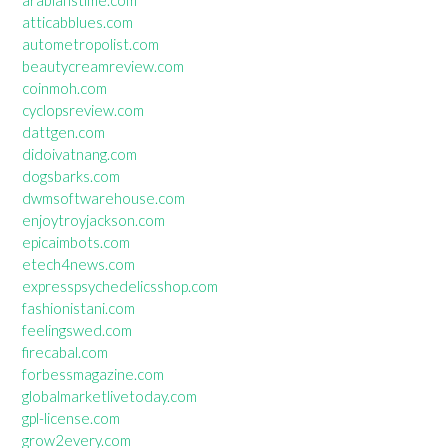
arabianstime.com
atticabblues.com
autometropolist.com
beautycreamreview.com
coinmoh.com
cyclopsreview.com
dattgen.com
didoivatnang.com
dogsbarks.com
dwmsoftwarehouse.com
enjoytroyjackson.com
epicaimbots.com
etech4news.com
expresspsychedelicsshop.com
fashionistani.com
feelingswed.com
firecabal.com
forbessmagazine.com
globalmarketlivetoday.com
gpl-license.com
grow2every.com