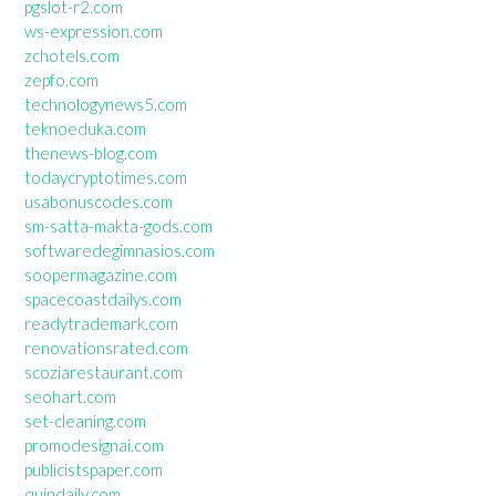
pgslot-r2.com
ws-expression.com
zchotels.com
zepfo.com
technologynews5.com
teknoeduka.com
thenews-blog.com
todaycryptotimes.com
usabonuscodes.com
sm-satta-makta-gods.com
softwaredegimnasios.com
soopermagazine.com
spacecoastdailys.com
readytrademark.com
renovationsrated.com
scoziarestaurant.com
seohart.com
set-cleaning.com
promodesignai.com
publicistspaper.com
quindaily.com