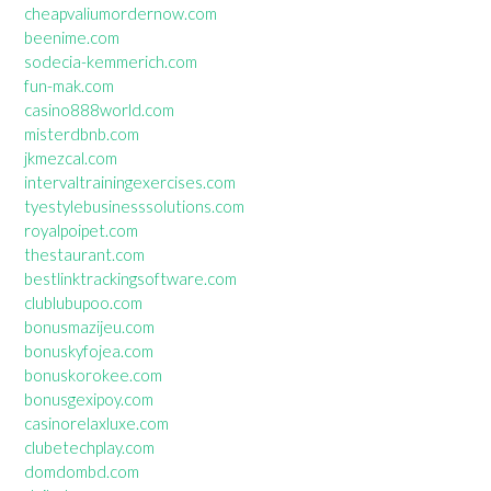
cheapvaliumordernow.com
beenime.com
sodecia-kemmerich.com
fun-mak.com
casino888world.com
misterdbnb.com
jkmezcal.com
intervaltrainingexercises.com
tyestylebusinesssolutions.com
royalpoipet.com
thestaurant.com
bestlinktrackingsoftware.com
clublubupoo.com
bonusmazijeu.com
bonuskyfojea.com
bonuskorokee.com
bonusgexipoy.com
casinorelaxluxe.com
clubetechplay.com
domdombd.com