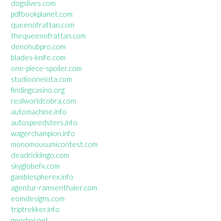
dogslives.com
pdfbookplanet.com
queenofrattan.com
thequeenofrattan.com
denohubpro.com
blades-knife.com
one-piece-spoiler.com
studiooneiota.com
findingcasino.org
realworldcobra.com
automachine.info
autospeedsters.info
wagerchampion.info
monomousumicontest.com
deadricklingo.com
skyglobefx.com
gamblespherex.info
agentur-ramsenthaler.com
eomdesigns.com
triptrekker.info
gendxxi.net