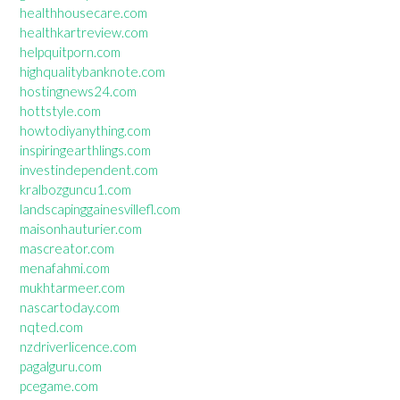
healthhousecare.com
healthkartreview.com
helpquitporn.com
highqualitybanknote.com
hostingnews24.com
hottstyle.com
howtodiyanything.com
inspiringearthlings.com
investindependent.com
kralbozguncu1.com
landscapinggainesvillefl.com
maisonhauturier.com
mascreator.com
menafahmi.com
mukhtarmeer.com
nascartoday.com
nqted.com
nzdriverlicence.com
pagalguru.com
pcegame.com