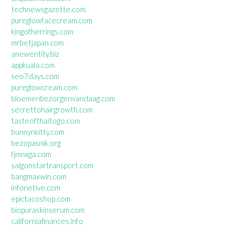
technewsgazette.com
pureglowfacecream.com
kingofherrings.com
mrbetjapan.com
anewentity.biz
appkuala.com
seo7days.com
pureglowcream.com
bloemenbezorgenvandaag.com
secrettohairgrowth.com
tasteofthaitogo.com
bunnynkitty.com
bezopasnik.org
fjmnxga.com
saigonstartransport.com
bangmaxwin.com
infonetive.com
epictacoshop.com
biopuraskinserum.com
californiafinances.info