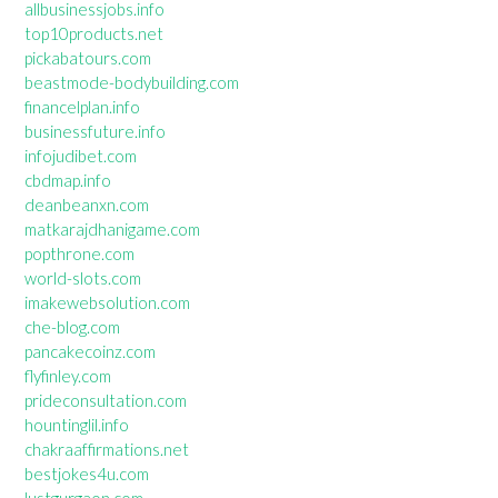
allbusinessjobs.info
top10products.net
pickabatours.com
beastmode-bodybuilding.com
financelplan.info
businessfuture.info
infojudibet.com
cbdmap.info
deanbeanxn.com
matkarajdhanigame.com
popthrone.com
world-slots.com
imakewebsolution.com
che-blog.com
pancakecoinz.com
flyfinley.com
prideconsultation.com
hountinglil.info
chakraaffirmations.net
bestjokes4u.com