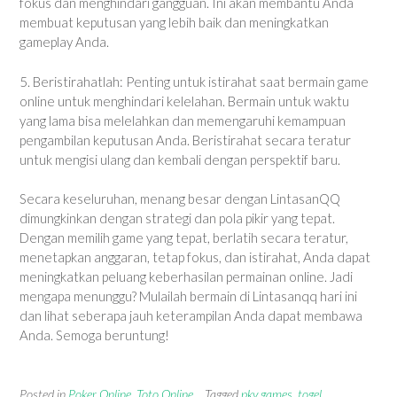
fokus dan menghindari gangguan. Ini akan membantu Anda
membuat keputusan yang lebih baik dan meningkatkan
gameplay Anda.
5. Beristirahatlah: Penting untuk istirahat saat bermain game
online untuk menghindari kelelahan. Bermain untuk waktu
yang lama bisa melelahkan dan memengaruhi kemampuan
pengambilan keputusan Anda. Beristirahat secara teratur
untuk mengisi ulang dan kembali dengan perspektif baru.
Secara keseluruhan, menang besar dengan LintasanQQ
dimungkinkan dengan strategi dan pola pikir yang tepat.
Dengan memilih game yang tepat, berlatih secara teratur,
menetapkan anggaran, tetap fokus, dan istirahat, Anda dapat
meningkatkan peluang keberhasilan permainan online. Jadi
mengapa menunggu? Mulailah bermain di Lintasanqq hari ini
dan lihat seberapa jauh keterampilan Anda dapat membawa
Anda. Semoga beruntung!
Posted in
Poker Online
,
Toto Online
Tagged
pkv games
,
togel