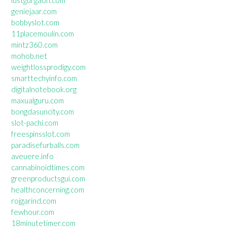
lustgurgaon.com
geniejaar.com
bobbyslot.com
11placemoulin.com
mintz360.com
mohob.net
weightlossprodigy.com
smarttechyinfo.com
digitalnotebook.org
maxualguru.com
bongdasuncity.com
slot-pachi.com
freespinsslot.com
paradisefurballs.com
aveuere.info
cannabinoidtimes.com
greenproductsgui.com
healthconcerning.com
rojgarind.com
fewhour.com
18minutetimer.com