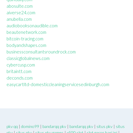
abosulte.com
aiverse24.com
anubella.com
audiobooksonaudible.com
beautenetwork.com
bitcoin-tracing.com
bodyandshapes.com
businessconsultantsroundrock.com
classicglobalnews.com
cybercusp.com
britaintt.com
deconds.com
easycartltd-domesticcleaningservicesedinburgh.com
pkv qq
|
domino99
|
bandarqq pkv
|
bandarqq pkv
|
situs pkv
|
situs
pkv
|
situs pkv
|
situs pkv games
|
x500 slot
|
slot gacor hari ini
|