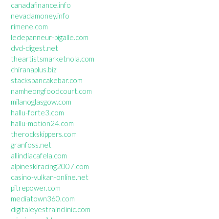
canadafinance.info
nevadamoney.info
rimene.com
ledepanneur-pigalle.com
dvd-digest.net
theartistsmarketnola.com
chiranaplus.biz
stackspancakebar.com
namheongfoodcourt.com
milanoglasgow.com
hallu-forte3.com
hallu-motion24.com
therockskippers.com
granfoss.net
allindiacafela.com
alpineskiracing2007.com
casino-vulkan-online.net
pitrepower.com
mediatown360.com
digitaleyestrainclinic.com