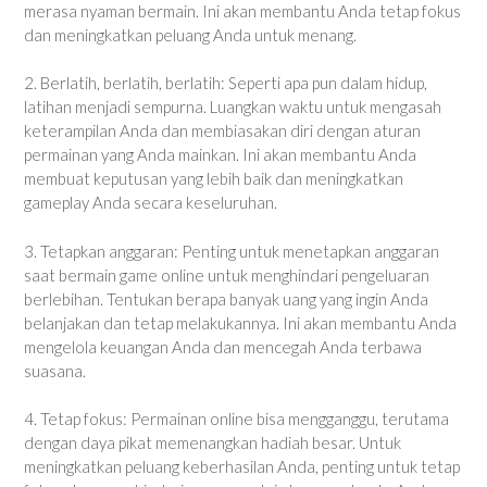
merasa nyaman bermain. Ini akan membantu Anda tetap fokus
dan meningkatkan peluang Anda untuk menang.
2. Berlatih, berlatih, berlatih: Seperti apa pun dalam hidup,
latihan menjadi sempurna. Luangkan waktu untuk mengasah
keterampilan Anda dan membiasakan diri dengan aturan
permainan yang Anda mainkan. Ini akan membantu Anda
membuat keputusan yang lebih baik dan meningkatkan
gameplay Anda secara keseluruhan.
3. Tetapkan anggaran: Penting untuk menetapkan anggaran
saat bermain game online untuk menghindari pengeluaran
berlebihan. Tentukan berapa banyak uang yang ingin Anda
belanjakan dan tetap melakukannya. Ini akan membantu Anda
mengelola keuangan Anda dan mencegah Anda terbawa
suasana.
4. Tetap fokus: Permainan online bisa mengganggu, terutama
dengan daya pikat memenangkan hadiah besar. Untuk
meningkatkan peluang keberhasilan Anda, penting untuk tetap