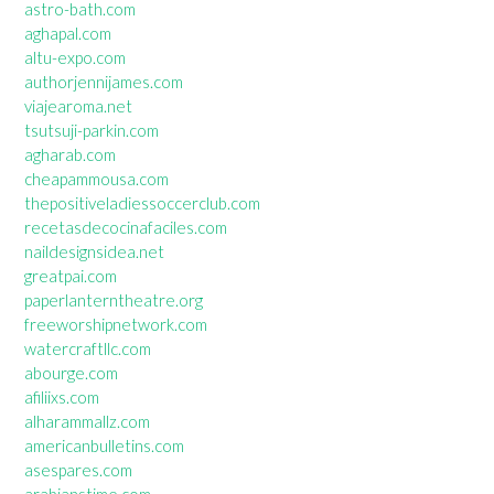
astro-bath.com
aghapal.com
altu-expo.com
authorjennijames.com
viajearoma.net
tsutsuji-parkin.com
agharab.com
cheapammousa.com
thepositiveladiessoccerclub.com
recetasdecocinafaciles.com
naildesignsidea.net
greatpai.com
paperlanterntheatre.org
freeworshipnetwork.com
watercraftllc.com
abourge.com
afiliixs.com
alharammallz.com
americanbulletins.com
asespares.com