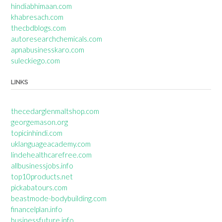
hindiabhimaan.com
khabresach.com
thecbdblogs.com
autoresearchchemicals.com
apnabusinesskaro.com
suleckiego.com
LINKS
thecedarglenmaltshop.com
georgemason.org
topicinhindi.com
uklanguageacademy.com
lindehealthcarefree.com
allbusinessjobs.info
top10products.net
pickabatours.com
beastmode-bodybuilding.com
financelplan.info
businessfuture.info