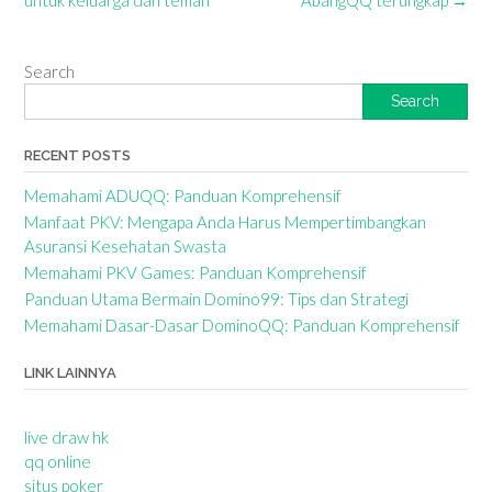
untuk keluarga dan teman
AbangQQ terungkap
→
Search
Search
RECENT POSTS
Memahami ADUQQ: Panduan Komprehensif
Manfaat PKV: Mengapa Anda Harus Mempertimbangkan
Asuransi Kesehatan Swasta
Memahami PKV Games: Panduan Komprehensif
Panduan Utama Bermain Domino99: Tips dan Strategi
Memahami Dasar-Dasar DominoQQ: Panduan Komprehensif
LINK LAINNYA
live draw hk
qq online
situs poker