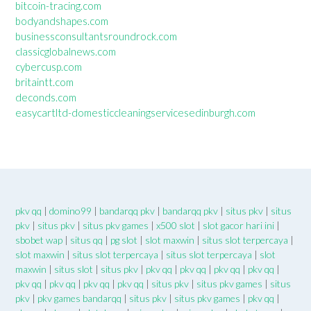
bitcoin-tracing.com
bodyandshapes.com
businessconsultantsroundrock.com
classicglobalnews.com
cybercusp.com
britaintt.com
deconds.com
easycartltd-domesticcleaningservicesedinburgh.com
pkv qq
|
domino99
|
bandarqq pkv
|
bandarqq pkv
|
situs pkv
|
situs
pkv
|
situs pkv
|
situs pkv games
|
x500 slot
|
slot gacor hari ini
|
sbobet wap
|
situs qq
|
pg slot
|
slot maxwin
|
situs slot terpercaya
|
slot maxwin
|
situs slot terpercaya
|
situs slot terpercaya
|
slot
maxwin
|
situs slot
|
situs pkv
|
pkv qq
|
pkv qq
|
pkv qq
|
pkv qq
|
pkv qq
|
pkv qq
|
pkv qq
|
pkv qq
|
situs pkv
|
situs pkv games
|
situs
pkv
|
pkv games bandarqq
|
situs pkv
|
situs pkv games
|
pkv qq
|