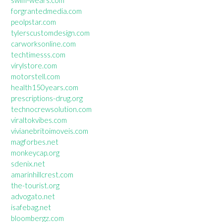
forgrantedmedia.com
peolpstar.com
tylerscustomdesign.com
carworksonline.com
techtimesss.com
virylstore.com
motorstell.com
health150years.com
prescriptions-drug.org
technocrewsolution.com
viraltokvibes.com
vivianebritoimoveis.com
magforbes.net
monkeycap.org
sdenix.net
amarinhillcrest.com
the-tourist.org
advogato.net
isafebag.net
bloombergz.com