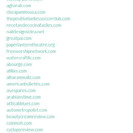
agharab.com
cheapammousa.com
thepositiveladiessoccerclub.com
recetasdecocinafaciles.com
naildesignsidea.net
greatpai.com
paperlanterntheatre.org
freeworshipnetwork.com
watercraftllc.com
abourge.com
afiliixs.com
alharammallz.com
americanbulletins.com
asespares.com
arabianstime.com
atticabblues.com
autometropolist.com
beautycreamreview.com
coinmoh.com
cyclopsreview.com