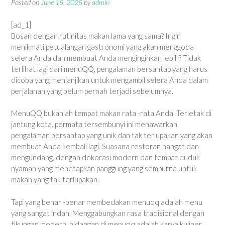
Posted on
June 15, 2025
by
admin
[ad_1]
Bosan dengan rutinitas makan lama yang sama? Ingin
menikmati petualangan gastronomi yang akan menggoda
selera Anda dan membuat Anda menginginkan lebih? Tidak
terlihat lagi dari menuQQ, pengalaman bersantap yang harus
dicoba yang menjanjikan untuk mengambil selera Anda dalam
perjalanan yang belum pernah terjadi sebelumnya.
MenuQQ bukanlah tempat makan rata -rata Anda. Terletak di
jantung kota, permata tersembunyi ini menawarkan
pengalaman bersantap yang unik dan tak terlupakan yang akan
membuat Anda kembali lagi. Suasana restoran hangat dan
mengundang, dengan dekorasi modern dan tempat duduk
nyaman yang menetapkan panggung yang sempurna untuk
makan yang tak terlupakan.
Tapi yang benar -benar membedakan menuqq adalah menu
yang sangat indah. Menggabungkan rasa tradisional dengan
tikungan modern, hidangan di menuqq adalah karya kuliner