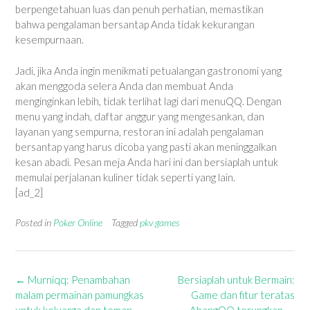
berpengetahuan luas dan penuh perhatian, memastikan
bahwa pengalaman bersantap Anda tidak kekurangan
kesempurnaan.
Jadi, jika Anda ingin menikmati petualangan gastronomi yang
akan menggoda selera Anda dan membuat Anda
menginginkan lebih, tidak terlihat lagi dari menuQQ. Dengan
menu yang indah, daftar anggur yang mengesankan, dan
layanan yang sempurna, restoran ini adalah pengalaman
bersantap yang harus dicoba yang pasti akan meninggalkan
kesan abadi. Pesan meja Anda hari ini dan bersiaplah untuk
memulai perjalanan kuliner tidak seperti yang lain.
[ad_2]
Posted in
Poker Online
Tagged
pkv games
Post
←
Murniqq: Penambahan
Bersiaplah untuk Bermain:
navigation
malam permainan pamungkas
Game dan fitur teratas