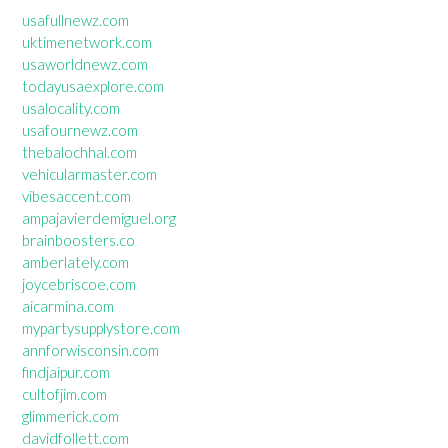
usafullnewz.com
uktimenetwork.com
usaworldnewz.com
todayusaexplore.com
usalocality.com
usafournewz.com
thebalochhal.com
vehicularmaster.com
vibesaccent.com
ampajavierdemiguel.org
brainboosters.co
amberlately.com
joycebriscoe.com
aicarmina.com
mypartysupplystore.com
annforwisconsin.com
findjaipur.com
cultofjim.com
glimmerick.com
davidfollett.com