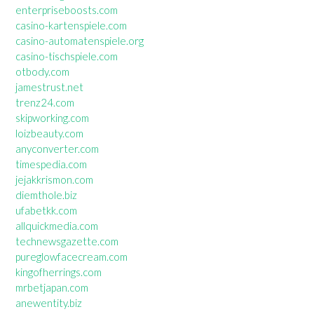
enterpriseboosts.com
casino-kartenspiele.com
casino-automatenspiele.org
casino-tischspiele.com
otbody.com
jamestrust.net
trenz24.com
skipworking.com
loizbeauty.com
anyconverter.com
timespedia.com
jejakkrismon.com
diemthole.biz
ufabetkk.com
allquickmedia.com
technewsgazette.com
pureglowfacecream.com
kingofherrings.com
mrbetjapan.com
anewentity.biz