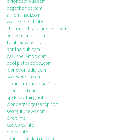
ohiohobbyplus.com
bogothemes.com
ajino-mingei.com
yourfreehost.info
cheapnorthfacejacketsm.com
gurjoshhomes.com
tombradydiet.com
bonthaiclub.com
casusbelli-mod.com
bookplatesociety.com
lebnewsmedia.com
sonosonora.com
linkuusinternasional1.com
friendsroll.com
spiderclothing.net
wondergadgetsshop.com
seatgurunews.com
3net.info
codeplex.info
okena.info
akunidpropokerqq.com