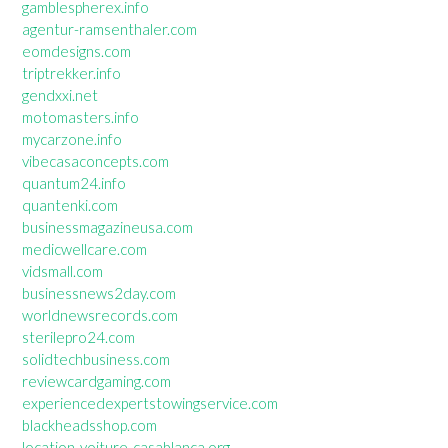
gamblespherex.info
agentur-ramsenthaler.com
eomdesigns.com
triptrekker.info
gendxxi.net
motomasters.info
mycarzone.info
vibecasaconcepts.com
quantum24.info
quantenki.com
businessmagazineusa.com
medicwellcare.com
vidsmall.com
businessnews2day.com
worldnewsrecords.com
sterilepro24.com
solidtechbusiness.com
reviewcardgaming.com
experiencedexpertstowingservice.com
blackheadsshop.com
location-voiture-casablanca.org