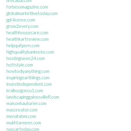
firecabal.com
forbessmagazine.com
globalmarketlivetoday.com
gpl-license.com
grow2every.com
healthhousecare.com
healthkartreview.com
helpquitporn.com
highqualitybanknote.com
hostingnews24.com
hottstyle.com
howtodiyanything.com
inspiringearthlings.com
investindependent.com
kralbozguncu1.com
landscapinggainesvillefl.com
maisonhauturier.com
mascreator.com
menafahmi.com
mukhtarmeer.com
nascartoday.com