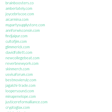
brainboosters.co
amberlately.com
joycebriscoe.com
aicarmina.com
mypartysupplystore.com
annforwisconsin.com
findjaipur.com
cultofjim.com
glimmerick.com
davidfollett.com
newcollegebeat.com
reverbnewyork.com
skinmerch.com
usvisaforum.com
bestmovierulz.com
jagalchi-trade.com
loopersound.com
minapenelope.com
justicereformalliance.com
cryptoglax.com