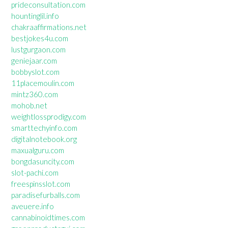
prideconsultation.com
hountinglil.info
chakraaffirmations.net
bestjokes4u.com
lustgurgaon.com
geniejaar.com
bobbyslot.com
11placemoulin.com
mintz360.com
mohob.net
weightlossprodigy.com
smarttechyinfo.com
digitalnotebook.org
maxualguru.com
bongdasuncity.com
slot-pachi.com
freespinsslot.com
paradisefurballs.com
aveuere.info
cannabinoidtimes.com