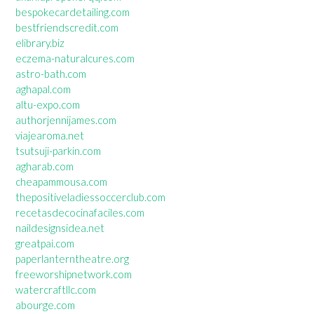
bespokecardetailing.com
bestfriendscredit.com
elibrary.biz
eczema-naturalcures.com
astro-bath.com
aghapal.com
altu-expo.com
authorjennijames.com
viajearoma.net
tsutsuji-parkin.com
agharab.com
cheapammousa.com
thepositiveladiessoccerclub.com
recetasdecocinafaciles.com
naildesignsidea.net
greatpai.com
paperlanterntheatre.org
freeworshipnetwork.com
watercraftllc.com
abourge.com