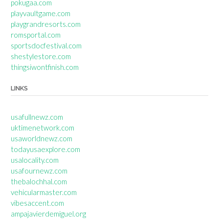
pokugaa.com
playvaultgame.com
playgrandresorts.com
romsportal.com
sportsdocfestival.com
shestylestore.com
thingsiwontfinish.com
LINKS
usafullnewz.com
uktimenetwork.com
usaworldnewz.com
todayusaexplore.com
usalocality.com
usafournewz.com
thebalochhal.com
vehicularmaster.com
vibesaccent.com
ampajavierdemiguel.org