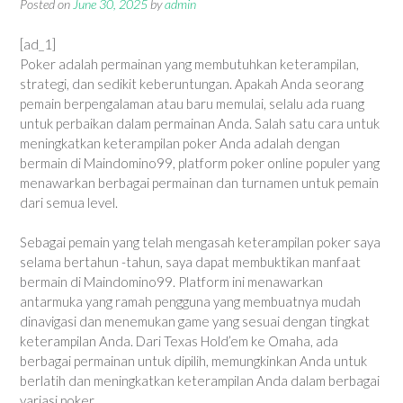
Posted on
June 30, 2025
by
admin
[ad_1]
Poker adalah permainan yang membutuhkan keterampilan,
strategi, dan sedikit keberuntungan. Apakah Anda seorang
pemain berpengalaman atau baru memulai, selalu ada ruang
untuk perbaikan dalam permainan Anda. Salah satu cara untuk
meningkatkan keterampilan poker Anda adalah dengan
bermain di Maindomino99, platform poker online populer yang
menawarkan berbagai permainan dan turnamen untuk pemain
dari semua level.
Sebagai pemain yang telah mengasah keterampilan poker saya
selama bertahun -tahun, saya dapat membuktikan manfaat
bermain di Maindomino99. Platform ini menawarkan
antarmuka yang ramah pengguna yang membuatnya mudah
dinavigasi dan menemukan game yang sesuai dengan tingkat
keterampilan Anda. Dari Texas Hold’em ke Omaha, ada
berbagai permainan untuk dipilih, memungkinkan Anda untuk
berlatih dan meningkatkan keterampilan Anda dalam berbagai
variasi poker.