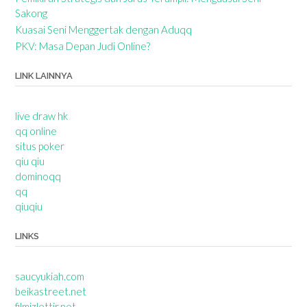
Sakong
Kuasai Seni Menggertak dengan Aduqq
PKV: Masa Depan Judi Online?
LINK LAINNYA
live draw hk
qq online
situs poker
qiu qiu
dominoqq
qq
qiuqiu
LINKS
saucyukiah.com
beikastreet.net
filmizlettir.net