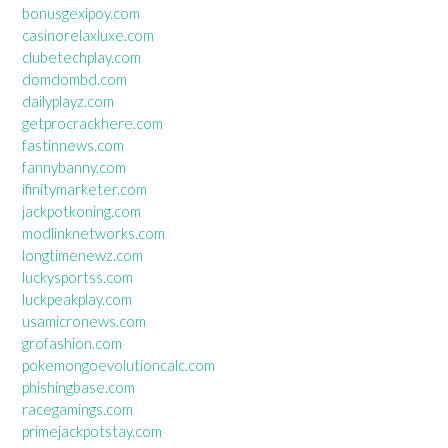
bonusgexipoy.com
casinorelaxluxe.com
clubetechplay.com
domdombd.com
dailyplayz.com
getprocrackhere.com
fastinnews.com
fannybanny.com
ifinitymarketer.com
jackpotkoning.com
modlinknetworks.com
longtimenewz.com
luckysportss.com
luckpeakplay.com
usamicronews.com
grofashion.com
pokemongoevolutioncalc.com
phishingbase.com
racegamings.com
primejackpotstay.com