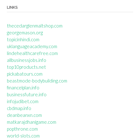
LINKS
thecedarglenmaltshop.com
georgemason.org
topicinhindi.com
uklanguageacademy.com
lindehealthcarefree.com
allbusinessjobs.info
top10products.net
pickabatours.com
beastmode-bodybuilding.com
financelplan.info
businessfuture.info
infojudibet.com
cbdmap.info
deanbeanxn.com
matkarajdhanigame.com
popthrone.com
world-slots.com