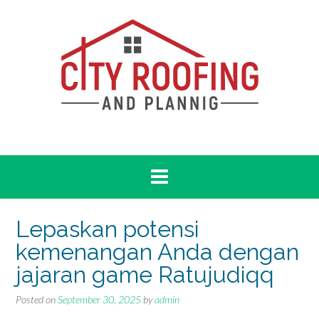
Skip
to
content
Lepaskan potensi
kemenangan Anda dengan
jajaran game Ratujudiqq
Posted on
September 30, 2025
by
admin