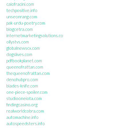
caiofracini.com
techpositive.info
unseonrang.com
pak-urdu-poetry.com
blogcetra.com
internetmarketingsolutions.co
ollystvs.com
globalnewscx.com
dogslives.com
pdfbookplanet.com
queenofrattan.com
thequeenofrattan.com
denohubpro.com
blades-knife.com
one-piece-spoiler.com
studiooneiota.com
findingcasino.org
realworldcobra.com
automachine.info
autospeedsters.info