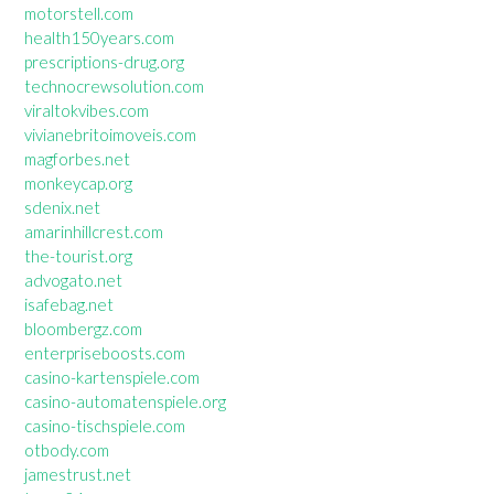
motorstell.com
health150years.com
prescriptions-drug.org
technocrewsolution.com
viraltokvibes.com
vivianebritoimoveis.com
magforbes.net
monkeycap.org
sdenix.net
amarinhillcrest.com
the-tourist.org
advogato.net
isafebag.net
bloombergz.com
enterpriseboosts.com
casino-kartenspiele.com
casino-automatenspiele.org
casino-tischspiele.com
otbody.com
jamestrust.net