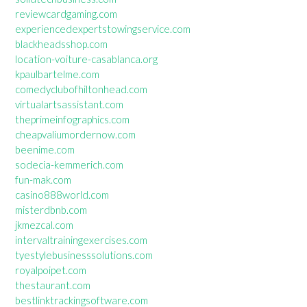
reviewcardgaming.com
experiencedexpertstowingservice.com
blackheadsshop.com
location-voiture-casablanca.org
kpaulbartelme.com
comedyclubofhiltonhead.com
virtualartsassistant.com
theprimeinfographics.com
cheapvaliumordernow.com
beenime.com
sodecia-kemmerich.com
fun-mak.com
casino888world.com
misterdbnb.com
jkmezcal.com
intervaltrainingexercises.com
tyestylebusinesssolutions.com
royalpoipet.com
thestaurant.com
bestlinktrackingsoftware.com