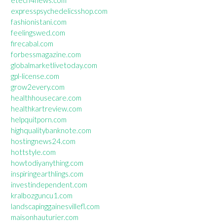
expresspsychedelicsshop.com
fashionistani.com
feelingswed.com
firecabal.com
forbessmagazine.com
globalmarketlivetoday.com
gpl-license.com
grow2every.com
healthhousecare.com
healthkartreview.com
helpquitporn.com
highqualitybanknote.com
hostingnews24.com
hottstyle.com
howtodiyanything.com
inspiringearthlings.com
investindependent.com
kralbozguncu1.com
landscapinggainesvillefl.com
maisonhauturier.com