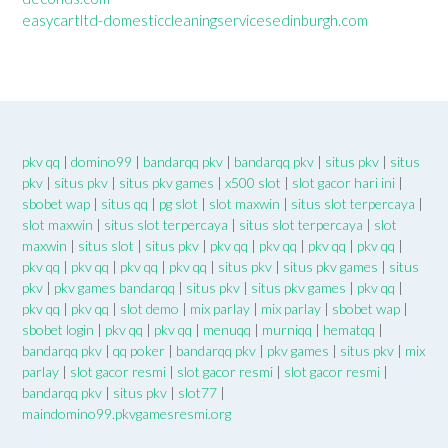
easycartltd-domesticcleaningservicesedinburgh.com
pkv qq
|
domino99
|
bandarqq pkv
|
bandarqq pkv
|
situs pkv
|
situs
pkv
|
situs pkv
|
situs pkv games
|
x500 slot
|
slot gacor hari ini
|
sbobet wap
|
situs qq
|
pg slot
|
slot maxwin
|
situs slot terpercaya
|
slot maxwin
|
situs slot terpercaya
|
situs slot terpercaya
|
slot
maxwin
|
situs slot
|
situs pkv
|
pkv qq
|
pkv qq
|
pkv qq
|
pkv qq
|
pkv qq
|
pkv qq
|
pkv qq
|
pkv qq
|
situs pkv
|
situs pkv games
|
situs
pkv
|
pkv games bandarqq
|
situs pkv
|
situs pkv games
|
pkv qq
|
pkv qq
|
pkv qq
|
slot demo
|
mix parlay
|
mix parlay
|
sbobet wap
|
sbobet login
|
pkv qq
|
pkv qq
|
menuqq
|
murniqq
|
hematqq
|
bandarqq pkv
|
qq poker
|
bandarqq pkv
|
pkv games
|
situs pkv
|
mix
parlay
|
slot gacor resmi
|
slot gacor resmi
|
slot gacor resmi
|
bandarqq pkv
|
situs pkv
|
slot77
|
maindomino99.pkvgamesresmi.org