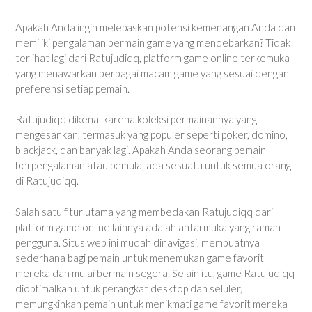
Apakah Anda ingin melepaskan potensi kemenangan Anda dan
memiliki pengalaman bermain game yang mendebarkan? Tidak
terlihat lagi dari Ratujudiqq, platform game online terkemuka
yang menawarkan berbagai macam game yang sesuai dengan
preferensi setiap pemain.
Ratujudiqq dikenal karena koleksi permainannya yang
mengesankan, termasuk yang populer seperti poker, domino,
blackjack, dan banyak lagi. Apakah Anda seorang pemain
berpengalaman atau pemula, ada sesuatu untuk semua orang
di Ratujudiqq.
Salah satu fitur utama yang membedakan Ratujudiqq dari
platform game online lainnya adalah antarmuka yang ramah
pengguna. Situs web ini mudah dinavigasi, membuatnya
sederhana bagi pemain untuk menemukan game favorit
mereka dan mulai bermain segera. Selain itu, game Ratujudiqq
dioptimalkan untuk perangkat desktop dan seluler,
memungkinkan pemain untuk menikmati game favorit mereka