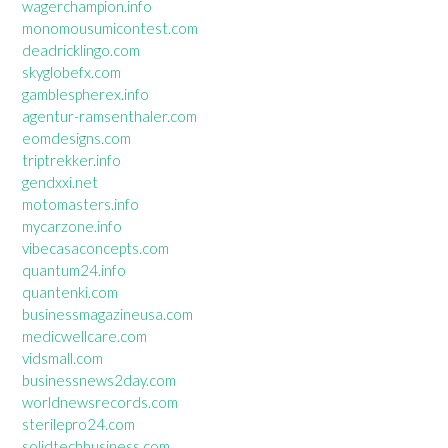
wagerchampion.info
monomousumicontest.com
deadricklingo.com
skyglobefx.com
gamblespherex.info
agentur-ramsenthaler.com
eomdesigns.com
triptrekker.info
gendxxi.net
motomasters.info
mycarzone.info
vibecasaconcepts.com
quantum24.info
quantenki.com
businessmagazineusa.com
medicwellcare.com
vidsmall.com
businessnews2day.com
worldnewsrecords.com
sterilepro24.com
solidtechbusiness.com