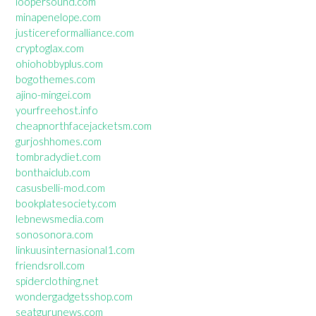
loopersound.com
minapenelope.com
justicereformalliance.com
cryptoglax.com
ohiohobbyplus.com
bogothemes.com
ajino-mingei.com
yourfreehost.info
cheapnorthfacejacketsm.com
gurjoshhomes.com
tombradydiet.com
bonthaiclub.com
casusbelli-mod.com
bookplatesociety.com
lebnewsmedia.com
sonosonora.com
linkuusinternasional1.com
friendsroll.com
spiderclothing.net
wondergadgetsshop.com
seatgurunews.com