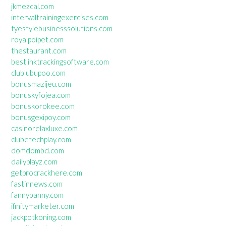
jkmezcal.com
intervaltrainingexercises.com
tyestylebusinesssolutions.com
royalpoipet.com
thestaurant.com
bestlinktrackingsoftware.com
clublubupoo.com
bonusmazijeu.com
bonuskyfojea.com
bonuskorokee.com
bonusgexipoy.com
casinorelaxluxe.com
clubetechplay.com
domdombd.com
dailyplayz.com
getprocrackhere.com
fastinnews.com
fannybanny.com
ifinitymarketer.com
jackpotkoning.com