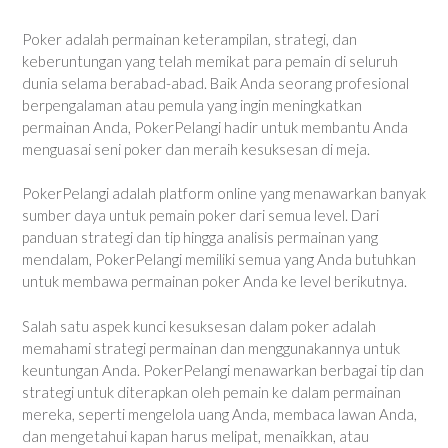
Poker adalah permainan keterampilan, strategi, dan
keberuntungan yang telah memikat para pemain di seluruh
dunia selama berabad-abad. Baik Anda seorang profesional
berpengalaman atau pemula yang ingin meningkatkan
permainan Anda, PokerPelangi hadir untuk membantu Anda
menguasai seni poker dan meraih kesuksesan di meja.
PokerPelangi adalah platform online yang menawarkan banyak
sumber daya untuk pemain poker dari semua level. Dari
panduan strategi dan tip hingga analisis permainan yang
mendalam, PokerPelangi memiliki semua yang Anda butuhkan
untuk membawa permainan poker Anda ke level berikutnya.
Salah satu aspek kunci kesuksesan dalam poker adalah
memahami strategi permainan dan menggunakannya untuk
keuntungan Anda. PokerPelangi menawarkan berbagai tip dan
strategi untuk diterapkan oleh pemain ke dalam permainan
mereka, seperti mengelola uang Anda, membaca lawan Anda,
dan mengetahui kapan harus melipat, menaikkan, atau