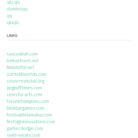
qiu qiu
dominoqq
qq
qiuqiu
LINKS
saucyukiah.com
beikastreet.net
filmizlettir.net
ourmultiworlds.com
cooncreekclub.org
pegpufftimes.com
celestia-arts.com
forumchampions.com
bluebargames.com
festivaldelamalou.com
firstsigninnovations.com
garberdodge.com
swim-wears.com