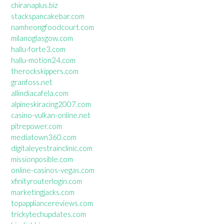
chiranaplus.biz
stackspancakebar.com
namheongfoodcourt.com
milanoglasgow.com
hallu-forte3.com
hallu-motion24.com
therockskippers.com
granfoss.net
allindiacafela.com
alpineskiracing2007.com
casino-vulkan-online.net
pitrepower.com
mediatown360.com
digitaleyestrainclinic.com
missionposible.com
online-casinos-vegas.com
xfinityrouterlogin.com
marketingjacks.com
topappliancereviews.com
trickytechupdates.com