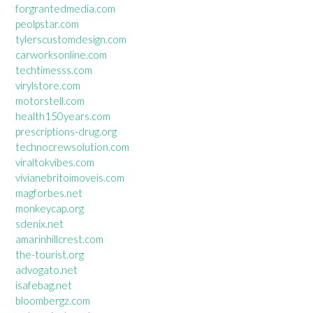
forgrantedmedia.com
peolpstar.com
tylerscustomdesign.com
carworksonline.com
techtimesss.com
virylstore.com
motorstell.com
health150years.com
prescriptions-drug.org
technocrewsolution.com
viraltokvibes.com
vivianebritoimoveis.com
magforbes.net
monkeycap.org
sdenix.net
amarinhillcrest.com
the-tourist.org
advogato.net
isafebag.net
bloombergz.com