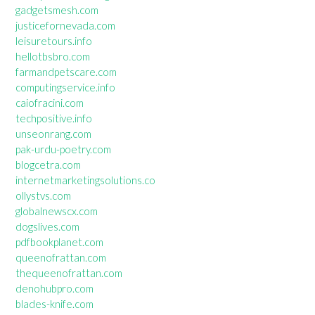
gadgetsmesh.com
justicefornevada.com
leisuretours.info
hellotbsbro.com
farmandpetscare.com
computingservice.info
caiofracini.com
techpositive.info
unseonrang.com
pak-urdu-poetry.com
blogcetra.com
internetmarketingsolutions.co
ollystvs.com
globalnewscx.com
dogslives.com
pdfbookplanet.com
queenofrattan.com
thequeenofrattan.com
denohubpro.com
blades-knife.com