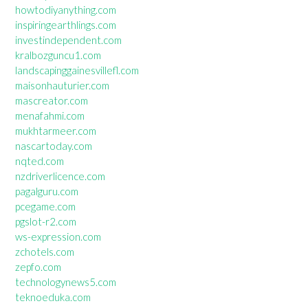
howtodiyanything.com
inspiringearthlings.com
investindependent.com
kralbozguncu1.com
landscapinggainesvillefl.com
maisonhauturier.com
mascreator.com
menafahmi.com
mukhtarmeer.com
nascartoday.com
nqted.com
nzdriverlicence.com
pagalguru.com
pcegame.com
pgslot-r2.com
ws-expression.com
zchotels.com
zepfo.com
technologynews5.com
teknoeduka.com