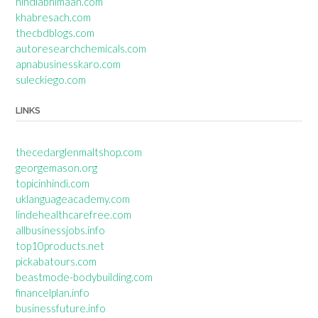
hindiabhimaan.com
khabresach.com
thecbdblogs.com
autoresearchchemicals.com
apnabusinesskaro.com
suleckiego.com
LINKS
thecedarglenmaltshop.com
georgemason.org
topicinhindi.com
uklanguageacademy.com
lindehealthcarefree.com
allbusinessjobs.info
top10products.net
pickabatours.com
beastmode-bodybuilding.com
financelplan.info
businessfuture.info