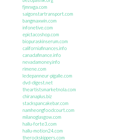
bezopasnik.org
fjmnxga.com
saigonstartransport.com
bangmaxwin.com
infonetive.com
epictacoshop.com
biopuraskinserum.com
californiafinances.info
canadafinance.info
nevadamoney.info
rimene.com
ledepanneur-pigalle.com
dvd-digest.net
theartistsmarketnola.com
chiranaplus.biz
stackspancakebar.com
namheongfoodcourt.com
milanoglasgow.com
hallu-forte3.com
hallu-motion24.com
therockskippers.com