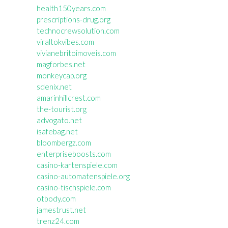
health150years.com
prescriptions-drug.org
technocrewsolution.com
viraltokvibes.com
vivianebritoimoveis.com
magforbes.net
monkeycap.org
sdenix.net
amarinhillcrest.com
the-tourist.org
advogato.net
isafebag.net
bloombergz.com
enterpriseboosts.com
casino-kartenspiele.com
casino-automatenspiele.org
casino-tischspiele.com
otbody.com
jamestrust.net
trenz24.com