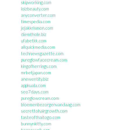
skipworking.com
loizbeauty.com
anyconverter.com
timespedia.com
jejakkrismon.com
diemthole.biz
ufabetkk.com
allquickmedia.com
technewsgazette.com
pureglowfacecream.com
kingofherrings.com
mrbetjapan.com
anewentity.biz
appkuala.com
seo7days.com
pureglowcream.com
bloemenbezorgenvandaag.com
secrettohairgrowth.com
tasteofthaitogo.com
bunnynkitty.com