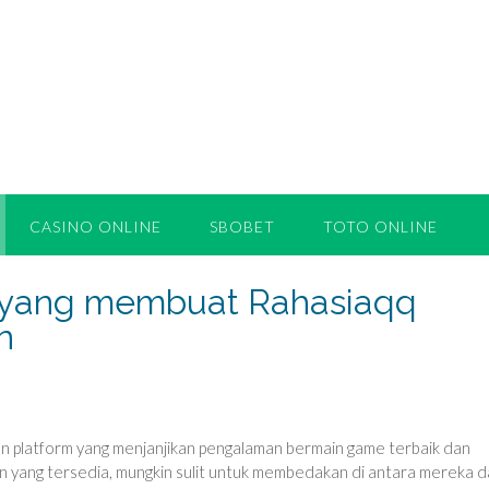
CASINO ONLINE
SBOBET
TOTO ONLINE
 yang membuat Rahasiaqq
n
dan platform yang menjanjikan pengalaman bermain game terbaik dan
an yang tersedia, mungkin sulit untuk membedakan di antara mereka 