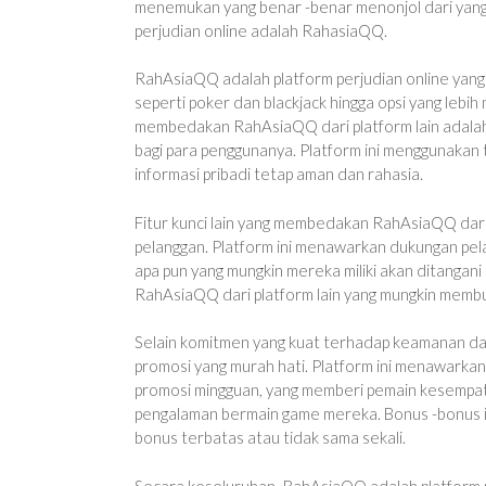
menemukan yang benar -benar menonjol dari yang 
perjudian online adalah RahasiaQQ.
RahAsiaQQ adalah platform perjudian online yang
seperti poker dan blackjack hingga opsi yang lebih
membedakan RahAsiaQQ dari platform lain adala
bagi para penggunanya. Platform ini menggunakan
informasi pribadi tetap aman dan rahasia.
Fitur kunci lain yang membedakan RahAsiaQQ dari 
pelanggan. Platform ini menawarkan dukungan pel
apa pun yang mungkin mereka miliki akan ditangan
RahAsiaQQ dari platform lain yang mungkin membu
Selain komitmen yang kuat terhadap keamanan da
promosi yang murah hati. Platform ini menawarka
promosi mingguan, yang memberi pemain kesemp
pengalaman bermain game mereka. Bonus -bonus 
bonus terbatas atau tidak sama sekali.
Secara keseluruhan, RahAsiaQQ adalah platform 