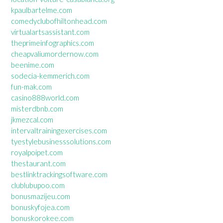
kpaulbartelme.com
comedyclubofhiltonhead.com
virtualartsassistant.com
theprimeinfographics.com
cheapvaliumordernow.com
beenime.com
sodecia-kemmerich.com
fun-mak.com
casino888world.com
misterdbnb.com
jkmezcal.com
intervaltrainingexercises.com
tyestylebusinesssolutions.com
royalpoipet.com
thestaurant.com
bestlinktrackingsoftware.com
clublubupoo.com
bonusmazijeu.com
bonuskyfojea.com
bonuskorokee.com