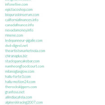
infonetive.com
epictacoshop.com
biopuraskinserum.com
californiafinances.info
canadafinance.info
nevadamoney.info
rimene.com
ledepanneur-pigalle.com
dvd-digest.net
theartistsmarketnola.com
chiranaplus.biz
stackspancakebar.com
namheongfoodcourt.com
milanoglasgow.com
hallu-forte3.com
hallu-motion24.com
therockskippers.com
granfoss.net
allindiacafela.com
alpineskiracing2007.com