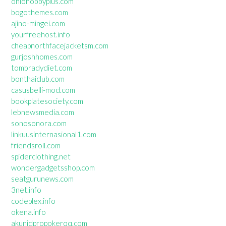
ohiohobbyplus.com
bogothemes.com
ajino-mingei.com
yourfreehost.info
cheapnorthfacejacketsm.com
gurjoshhomes.com
tombradydiet.com
bonthaiclub.com
casusbelli-mod.com
bookplatesociety.com
lebnewsmedia.com
sonosonora.com
linkuusinternasional1.com
friendsroll.com
spiderclothing.net
wondergadgetsshop.com
seatgurunews.com
3net.info
codeplex.info
okena.info
akunidpropokerqq.com