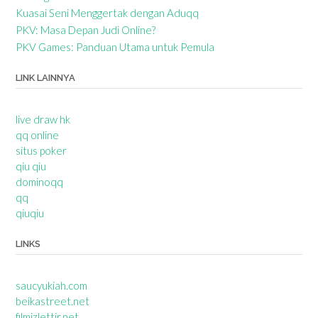
Kuasai Seni Menggertak dengan Aduqq
PKV: Masa Depan Judi Online?
PKV Games: Panduan Utama untuk Pemula
LINK LAINNYA
live draw hk
qq online
situs poker
qiu qiu
dominoqq
qq
qiuqiu
LINKS
saucyukiah.com
beikastreet.net
filmizlettir.net