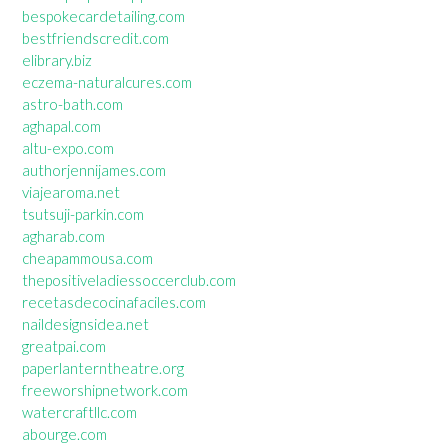
bespokecardetailing.com
bestfriendscredit.com
elibrary.biz
eczema-naturalcures.com
astro-bath.com
aghapal.com
altu-expo.com
authorjennijames.com
viajearoma.net
tsutsuji-parkin.com
agharab.com
cheapammousa.com
thepositiveladiessoccerclub.com
recetasdecocinafaciles.com
naildesignsidea.net
greatpai.com
paperlanterntheatre.org
freeworshipnetwork.com
watercraftllc.com
abourge.com