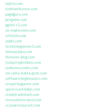
nqted.com
nzdriverlicence.com
pagalguru.com
pcegame.com
pgslot-r2.com
ws-expression.com
zchotels.com
zepfo.com
technologynews5.com
teknoeduka.com
thenews-blog.com
todaycryptotimes.com
usabonuscodes.com
sm-satta-makta-gods.com
softwaredegimnasios.com
soopermagazine.com
spacecoastdailys.com
readytrademark.com
renovationsrated.com
scoziarestaurant.com