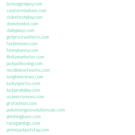
bonusgexipoy.com
casinorelaxluxe.com
clubetechplay.com
domdombd.com
dailyplayz.com
getprocrackhere.com
fastinnews.com
fannybanny.com
ifinitymarketer.com
jackpotkoning.com
modlinknetworks.com
longtimenewz.com
luckysportss.com
luckpeakplay.com
usamicronews.com
grofashion.com
pokemongoevolutioncalc.com
phishingbase.com
racegamings.com
primejackpotstay.com