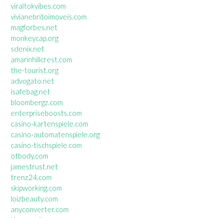
viraltokvibes.com
vivianebritoimoveis.com
magforbes.net
monkeycap.org
sdenix.net
amarinhillcrest.com
the-tourist.org
advogato.net
isafebag.net
bloombergz.com
enterpriseboosts.com
casino-kartenspiele.com
casino-automatenspiele.org
casino-tischspiele.com
otbody.com
jamestrust.net
trenz24.com
skipworking.com
loizbeauty.com
anyconverter.com