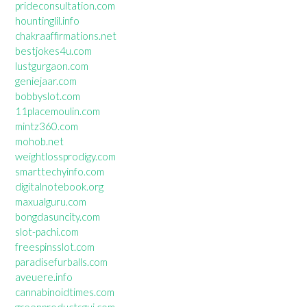
prideconsultation.com
hountinglil.info
chakraaffirmations.net
bestjokes4u.com
lustgurgaon.com
geniejaar.com
bobbyslot.com
11placemoulin.com
mintz360.com
mohob.net
weightlossprodigy.com
smarttechyinfo.com
digitalnotebook.org
maxualguru.com
bongdasuncity.com
slot-pachi.com
freespinsslot.com
paradisefurballs.com
aveuere.info
cannabinoidtimes.com
greenproductsgui.com