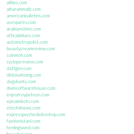
afiliixs.com
alharammallz.com
americanbulletins.com
asespares.com
arabianstime.com
atticabblues.com
autometropolist.com
beautycreamreview.com
coinmoh.com
cyclopsreview.com
dattgen.com
didoivatnang.com
dogsbarks.com
dwmsoftwarehouse.com
enjoytroyjackson.com
epicaimbots.com
etech4news.com
expresspsychedelicsshop.com
fashionistani.com
feelingswed.com
firecabal.com