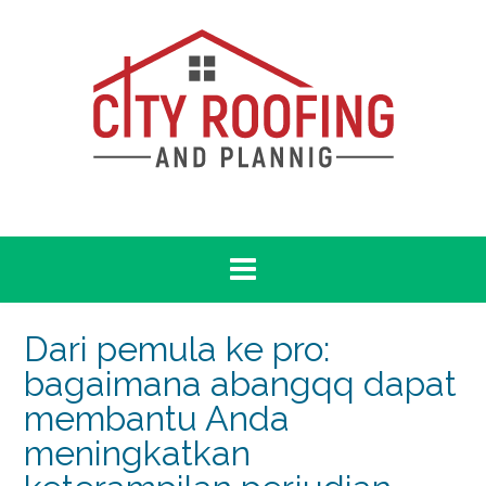
Skip
to
content
Dari pemula ke pro:
bagaimana abangqq dapat
membantu Anda
meningkatkan