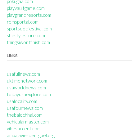
pokugaa.com
playvaultgame.com
playgrandresorts.com
romsportal.com
sportsdocfestival.com
shestylestore.com
thingsiwontfinish.com
LINKS
usafullnewz.com
uktimenetwork.com
usaworldnewz.com
todayusaexplore.com
usalocality.com
usafournewz.com
thebalochhal.com
vehicularmaster.com
vibesaccent.com
ampajavierdemiguel.org