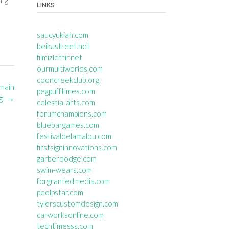
LINKS
saucyukiah.com
beikastreet.net
filmizlettir.net
ourmultiworlds.com
cooncreekclub.org
main
pegpufftimes.com
g!
→
celestia-arts.com
forumchampions.com
bluebargames.com
festivaldelamalou.com
firstsigninnovations.com
garberdodge.com
swim-wears.com
forgrantedmedia.com
peolpstar.com
tylerscustomdesign.com
carworksonline.com
techtimesss.com