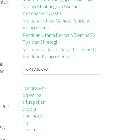
ntuk
Mempertimbangkan Asuransi
Kesehatan Swasta
Memahami PKV Games: Panduan
Komprehensif
Panduan Utama Bermain Domino99:
Tips dan Strategi
Memahami Dasar-Dasar DominoQQ:
Panduan Komprehensif
uk
LINK LAINNYA
an
live draw hk
qq online
situs poker
anpa
qiu qiu
dominoqq
qq
ng.
qiuqiu
ang