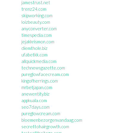
jamestrust.net
trenz24.com
skipworking.com
loizbeauty.com
anyconverter.com
timespedia.com
jejakkrismon.com
diemthole.biz
ufabetkk.com
allquickmedia.com
technewsgazette.com
pureglowfacecream.com
kingofherrings.com
mrbetjapan.com
anewentity.biz
appkuala.com
seo7days.com
pureglowcream.com
bloemenbezorgenvandaag.com
secrettohairgrowth.com