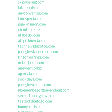
skipworking.com
loizbeauty.com
anyconverter.com
timespedia.com
jejakkrismon.com
diemthole.biz
ufabetkk.com
allquickmedia.com
technewsgazette.com
pureglowfacecream.com
kingofherrings.com
mrbetjapan.com
anewentity.biz
appkuala.com
seo7days.com
pureglowcream.com
bloemenbezorgenvandaag.com
secrettohairgrowth.com
tasteofthaitogo.com
bunnynkitty.com