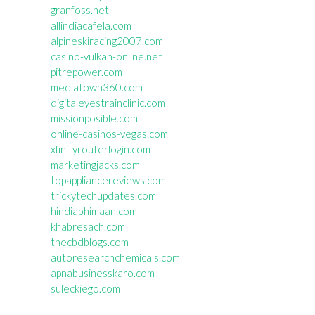
granfoss.net
allindiacafela.com
alpineskiracing2007.com
casino-vulkan-online.net
pitrepower.com
mediatown360.com
digitaleyestrainclinic.com
missionposible.com
online-casinos-vegas.com
xfinityrouterlogin.com
marketingjacks.com
topappliancereviews.com
trickytechupdates.com
hindiabhimaan.com
khabresach.com
thecbdblogs.com
autoresearchchemicals.com
apnabusinesskaro.com
suleckiego.com