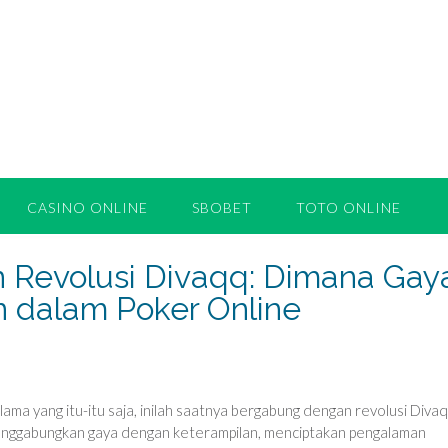
CASINO ONLINE
SBOBET
TOTO ONLINE
 Revolusi Divaqq: Dimana Gay
 dalam Poker Online
ma yang itu-itu saja, inilah saatnya bergabung dengan revolusi Divaq
menggabungkan gaya dengan keterampilan, menciptakan pengalaman