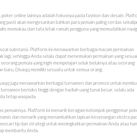
 poker online lainnya adalah fokusnya pada fashion dan desain. Platf
ang pasti akan mengesankan bahkan para pemain paling cerdas sekalip
afis memukau dan tata letak ramah pengguna yang memudahkan navig
ga soal substansi. Platform ini menawarkan berbagai macam permainan
k lagi, sehingga Anda selalu dapat menemukan permainan yang sesua
 seorang pemula yang ingin mempelajari seluk beluknya atau seorang
n baru, Divaqq memiliki sesuatu untuk semua orang.
Divaqq juga menawarkan berbagai turnamen dan promosi untuk membu
 turnamen berisiko tinggi dengan hadiah uang tunai besar, selalu ada
nda tetap waspada.
 pemainnya. Platform ini menarik beragam kelompok penggemar pok
dinamis dan menarik yang menambahkan lapisan kesenangan ekstra pa
ncari tip dan strategi untuk meningkatkan permainan Anda atau ha
iap membantu Anda.