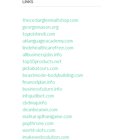
LINKS
thecedarglenmaltshop.com
georgemason.org
topicinhindi.com
uklanguageacademy.com
lindehealthcarefree.com
allbusinessjobs.info
top10products.net
pickabatours.com
beastmode-bodybuilding.com
financelplan.info
businessfuture.info
infojudibet.com
cbdmap.info
deanbeanxn.com
matkarajdhanigame.com
popthrone.com
world-slots.com
imakewebsolution.com