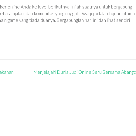
er online Anda ke level berikutnya, inilah saatnya untuk bergabung
eterampilan, dan komunitas yang unggul, Divaqq adalah tujuan utama 
n game yang tiada duanya. Bergabunglah hari ini dan lihat sendiri
akanan
Menjelajahi Dunia Judi Online Seru Bersama Abang