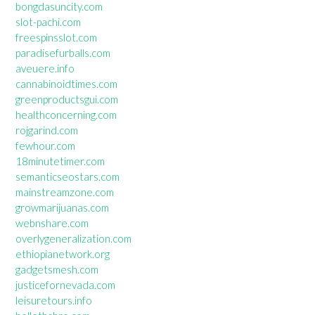
bongdasuncity.com
slot-pachi.com
freespinsslot.com
paradisefurballs.com
aveuere.info
cannabinoidtimes.com
greenproductsgui.com
healthconcerning.com
rojgarind.com
fewhour.com
18minutetimer.com
semanticseostars.com
mainstreamzone.com
growmarijuanas.com
webnshare.com
overlygeneralization.com
ethiopianetwork.org
gadgetsmesh.com
justicefornevada.com
leisuretours.info