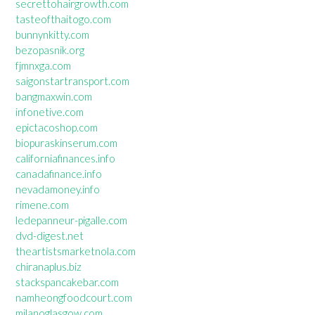
secrettohairgrowth.com
tasteofthaitogo.com
bunnynkitty.com
bezopasnik.org
fjmnxga.com
saigonstartransport.com
bangmaxwin.com
infonetive.com
epictacoshop.com
biopuraskinserum.com
californiafinances.info
canadafinance.info
nevadamoney.info
rimene.com
ledepanneur-pigalle.com
dvd-digest.net
theartistsmarketnola.com
chiranaplus.biz
stackspancakebar.com
namheongfoodcourt.com
milanoglasgow.com