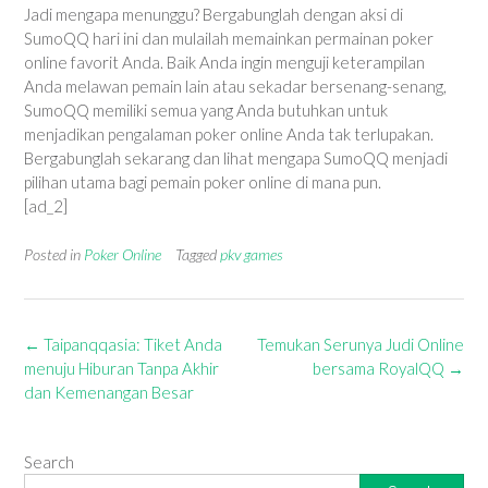
Jadi mengapa menunggu? Bergabunglah dengan aksi di
SumoQQ hari ini dan mulailah memainkan permainan poker
online favorit Anda. Baik Anda ingin menguji keterampilan
Anda melawan pemain lain atau sekadar bersenang-senang,
SumoQQ memiliki semua yang Anda butuhkan untuk
menjadikan pengalaman poker online Anda tak terlupakan.
Bergabunglah sekarang dan lihat mengapa SumoQQ menjadi
pilihan utama bagi pemain poker online di mana pun.
[ad_2]
Posted in
Poker Online
Tagged
pkv games
Post
←
Taipanqqasia: Tiket Anda
Temukan Serunya Judi Online
navigation
menuju Hiburan Tanpa Akhir
bersama RoyalQQ
→
dan Kemenangan Besar
Search