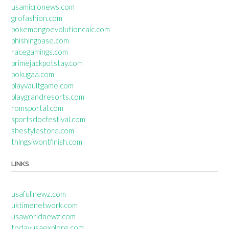
usamicronews.com
grofashion.com
pokemongoevolutioncalc.com
phishingbase.com
racegamings.com
primejackpotstay.com
pokugaa.com
playvaultgame.com
playgrandresorts.com
romsportal.com
sportsdocfestival.com
shestylestore.com
thingsiwontfinish.com
LINKS
usafullnewz.com
uktimenetwork.com
usaworldnewz.com
todayusaexplore.com