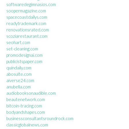
softwaredegimnasios.com
soopermagazine.com
spacecoastdailys.com
readytrademark.com
renovationsrated.com
scoziarestaurant.com
seohart.com
set-cleaning.com
promodesignai.com
publicistspaper.com
quindaily.com
abosulte.com
aiverse24.com
anubella.com
audiobooksonaudible.com
beautenetwork.com
bitcoin-tracing.com
bodyandshapes.com
businessconsultantsroundrock.com
classicglobalnews.com