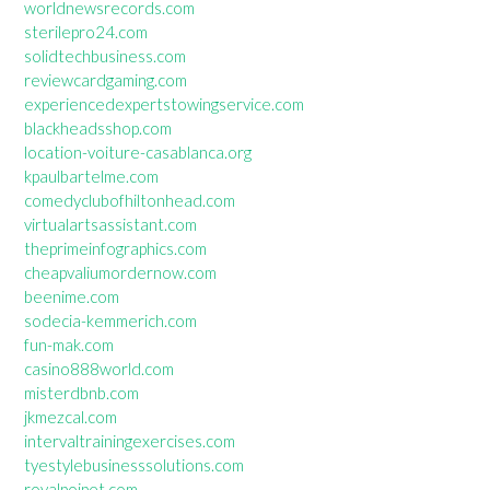
worldnewsrecords.com
sterilepro24.com
solidtechbusiness.com
reviewcardgaming.com
experiencedexpertstowingservice.com
blackheadsshop.com
location-voiture-casablanca.org
kpaulbartelme.com
comedyclubofhiltonhead.com
virtualartsassistant.com
theprimeinfographics.com
cheapvaliumordernow.com
beenime.com
sodecia-kemmerich.com
fun-mak.com
casino888world.com
misterdbnb.com
jkmezcal.com
intervaltrainingexercises.com
tyestylebusinesssolutions.com
royalpoipet.com