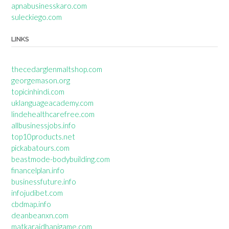
apnabusinesskaro.com
suleckiego.com
LINKS
thecedarglenmaltshop.com
georgemason.org
topicinhindi.com
uklanguageacademy.com
lindehealthcarefree.com
allbusinessjobs.info
top10products.net
pickabatours.com
beastmode-bodybuilding.com
financelplan.info
businessfuture.info
infojudibet.com
cbdmap.info
deanbeanxn.com
matkarajdhanigame.com