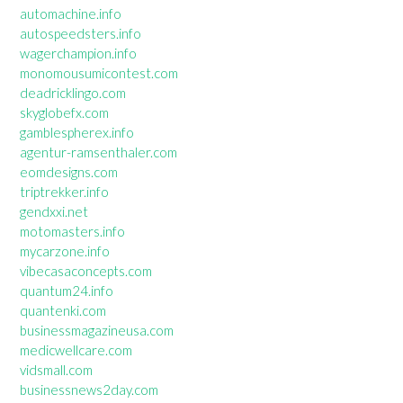
automachine.info
autospeedsters.info
wagerchampion.info
monomousumicontest.com
deadricklingo.com
skyglobefx.com
gamblespherex.info
agentur-ramsenthaler.com
eomdesigns.com
triptrekker.info
gendxxi.net
motomasters.info
mycarzone.info
vibecasaconcepts.com
quantum24.info
quantenki.com
businessmagazineusa.com
medicwellcare.com
vidsmall.com
businessnews2day.com