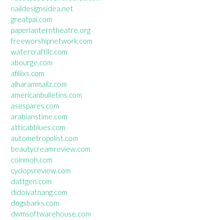
naildesignsidea.net
greatpai.com
paperlanterntheatre.org
freeworshipnetwork.com
watercraftllc.com
abourge.com
afiliixs.com
alharammallz.com
americanbulletins.com
asespares.com
arabianstime.com
atticabblues.com
autometropolist.com
beautycreamreview.com
coinmoh.com
cyclopsreview.com
dattgen.com
didoivatnang.com
dogsbarks.com
dwmsoftwarehouse.com