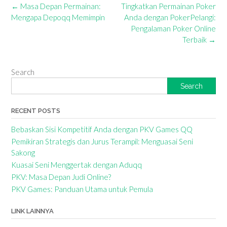
Post
←
Masa Depan Permainan:
Tingkatkan Permainan Poker
navigation
Mengapa Depoqq Memimpin
Anda dengan PokerPelangi:
Pengalaman Poker Online
Terbaik
→
Search
Search
RECENT POSTS
Bebaskan Sisi Kompetitif Anda dengan PKV Games QQ
Pemikiran Strategis dan Jurus Terampil: Menguasai Seni
Sakong
Kuasai Seni Menggertak dengan Aduqq
PKV: Masa Depan Judi Online?
PKV Games: Panduan Utama untuk Pemula
LINK LAINNYA