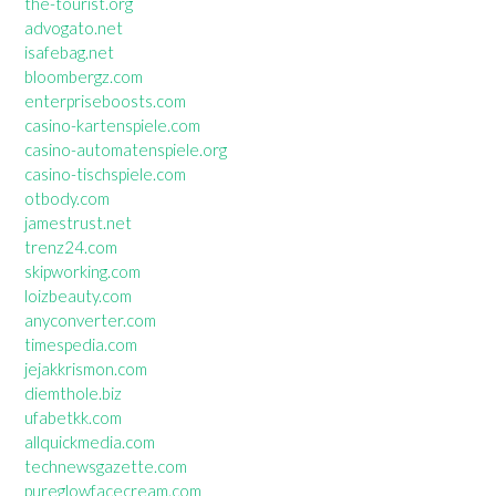
the-tourist.org
advogato.net
isafebag.net
bloombergz.com
enterpriseboosts.com
casino-kartenspiele.com
casino-automatenspiele.org
casino-tischspiele.com
otbody.com
jamestrust.net
trenz24.com
skipworking.com
loizbeauty.com
anyconverter.com
timespedia.com
jejakkrismon.com
diemthole.biz
ufabetkk.com
allquickmedia.com
technewsgazette.com
pureglowfacecream.com