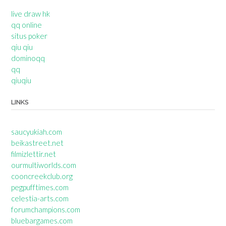
live draw hk
qq online
situs poker
qiu qiu
dominoqq
qq
qiuqiu
LINKS
saucyukiah.com
beikastreet.net
filmizlettir.net
ourmultiworlds.com
cooncreekclub.org
pegpufftimes.com
celestia-arts.com
forumchampions.com
bluebargames.com