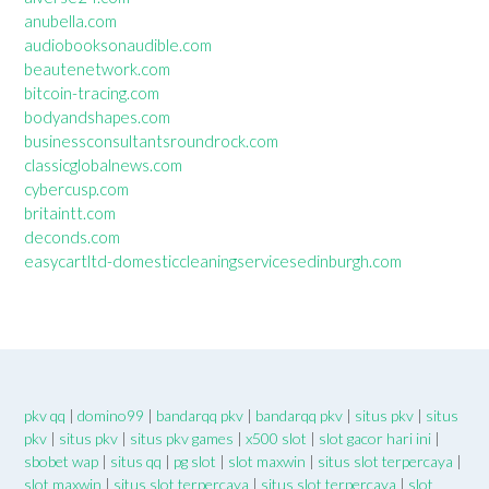
anubella.com
audiobooksonaudible.com
beautenetwork.com
bitcoin-tracing.com
bodyandshapes.com
businessconsultantsroundrock.com
classicglobalnews.com
cybercusp.com
britaintt.com
deconds.com
easycartltd-domesticcleaningservicesedinburgh.com
pkv qq
|
domino99
|
bandarqq pkv
|
bandarqq pkv
|
situs pkv
|
situs
pkv
|
situs pkv
|
situs pkv games
|
x500 slot
|
slot gacor hari ini
|
sbobet wap
|
situs qq
|
pg slot
|
slot maxwin
|
situs slot terpercaya
|
slot maxwin
|
situs slot terpercaya
|
situs slot terpercaya
|
slot