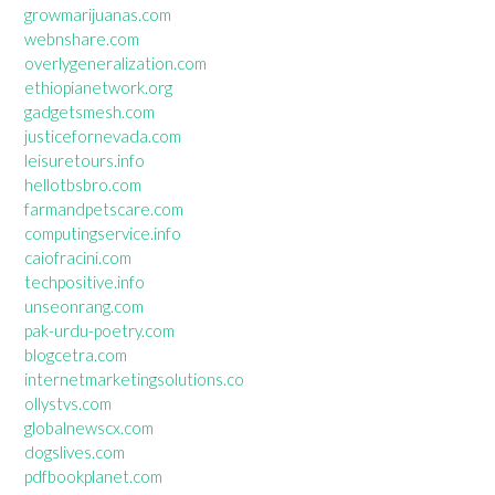
growmarijuanas.com
webnshare.com
overlygeneralization.com
ethiopianetwork.org
gadgetsmesh.com
justicefornevada.com
leisuretours.info
hellotbsbro.com
farmandpetscare.com
computingservice.info
caiofracini.com
techpositive.info
unseonrang.com
pak-urdu-poetry.com
blogcetra.com
internetmarketingsolutions.co
ollystvs.com
globalnewscx.com
dogslives.com
pdfbookplanet.com