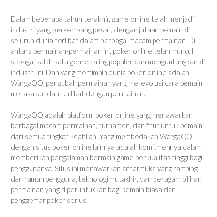
Dalam beberapa tahun terakhir, game online telah menjadi
industri yang berkembang pesat, dengan jutaan pemain di
seluruh dunia terlibat dalam berbagai macam permainan. Di
antara permainan-permainan ini, poker online telah muncul
sebagai salah satu genre paling populer dan menguntungkan di
industri ini. Dan yang memimpin dunia poker online adalah
WargaQQ, pengubah permainan yang merevolusi cara pemain
merasakan dan terlibat dengan permainan.
WargaQQ adalah platform poker online yang menawarkan
berbagai macam permainan, turnamen, dan fitur untuk pemain
dari semua tingkat keahlian. Yang membedakan WargaQQ
dengan situs poker online lainnya adalah komitmennya dalam
memberikan pengalaman bermain game berkualitas tinggi bagi
penggunanya. Situs ini menawarkan antarmuka yang ramping
dan ramah pengguna, teknologi mutakhir, dan beragam pilihan
permainan yang diperuntukkan bagi pemain biasa dan
penggemar poker serius.