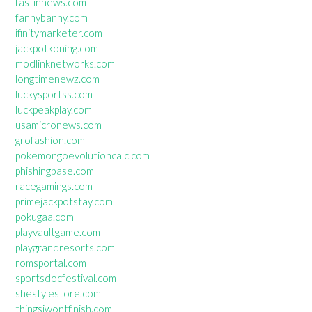
fastinnews.com
fannybanny.com
ifinitymarketer.com
jackpotkoning.com
modlinknetworks.com
longtimenewz.com
luckysportss.com
luckpeakplay.com
usamicronews.com
grofashion.com
pokemongoevolutioncalc.com
phishingbase.com
racegamings.com
primejackpotstay.com
pokugaa.com
playvaultgame.com
playgrandresorts.com
romsportal.com
sportsdocfestival.com
shestylestore.com
thingsiwontfinish.com