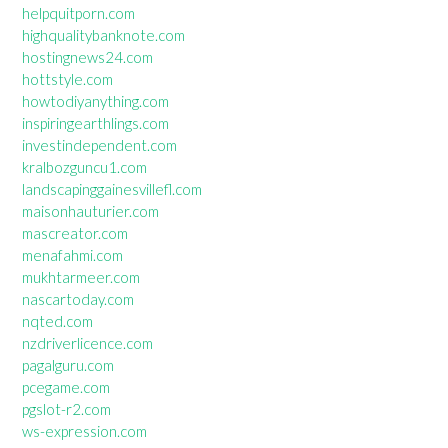
helpquitporn.com
highqualitybanknote.com
hostingnews24.com
hottstyle.com
howtodiyanything.com
inspiringearthlings.com
investindependent.com
kralbozguncu1.com
landscapinggainesvillefl.com
maisonhauturier.com
mascreator.com
menafahmi.com
mukhtarmeer.com
nascartoday.com
nqted.com
nzdriverlicence.com
pagalguru.com
pcegame.com
pgslot-r2.com
ws-expression.com