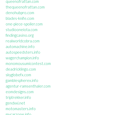
queenofrattan.com
thequeenofrattan.com
denohubpro.com
blades-knife.com
one-piece-spoiler.com
studiooneiota.com
findingcasino.org
realworldcobra.com
automachine.info
autospeedsters.info
wagerchampion.info
monomousumicontest.com
deadricklingo.com
skyglobefx.com
gamblespherex.info
agentur-ramsenthaler.com
eomdesigns.com
triptrekker.info
gendxxi.net
motomasters.info
mycarzone.info