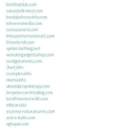
bonthaiclub.com
casusbelli-mod.com
bookplatesociety.com
lebnewsmedia.com
sonosonora.com
linkuusinternasional1.com
friendsroll.com
spiderclothing.net
wondergadgetsshop.com
seatgurunews.com
3net.info
codeplex.info
okena.info
akunidpropokerqq.com
bespokecardetailing.com
bestfriendscredit.com
elibrary.biz
eczema-naturalcures.com
astro-bath.com
aghapal.com