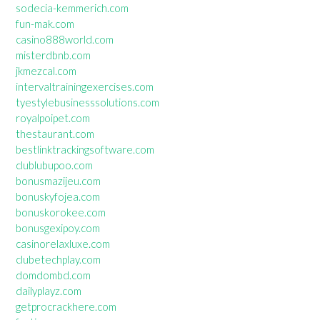
sodecia-kemmerich.com
fun-mak.com
casino888world.com
misterdbnb.com
jkmezcal.com
intervaltrainingexercises.com
tyestylebusinesssolutions.com
royalpoipet.com
thestaurant.com
bestlinktrackingsoftware.com
clublubupoo.com
bonusmazijeu.com
bonuskyfojea.com
bonuskorokee.com
bonusgexipoy.com
casinorelaxluxe.com
clubetechplay.com
domdombd.com
dailyplayz.com
getprocrackhere.com