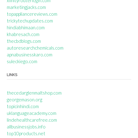
xfinityrouterlogin.com
marketingjacks.com
topappliancereviews.com
trickytechupdates.com
hindiabhimaan.com
khabresach.com
thecbdblogs.com
autoresearchchemicals.com
apnabusinesskaro.com
suleckiego.com
LINKS
thecedarglenmaltshop.com
georgemason.org
topicinhindi.com
uklanguageacademy.com
lindehealthcarefree.com
allbusinessjobs.info
top10products.net