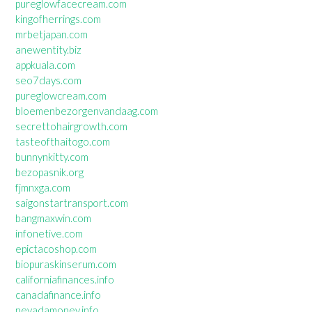
pureglowfacecream.com
kingofherrings.com
mrbetjapan.com
anewentity.biz
appkuala.com
seo7days.com
pureglowcream.com
bloemenbezorgenvandaag.com
secrettohairgrowth.com
tasteofthaitogo.com
bunnynkitty.com
bezopasnik.org
fjmnxga.com
saigonstartransport.com
bangmaxwin.com
infonetive.com
epictacoshop.com
biopuraskinserum.com
californiafinances.info
canadafinance.info
nevadamoney.info