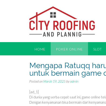
Skip
to
content
HOME
POKER ONLINE
SLOT
Mengapa Ratuqq harus
untuk bermain game o
Posted on
March 19, 2025
by
admin
[ad_1]
Di dunia yang serba cepat saat ini, game online te
Dengan kenyamanan bisa bermain dari kenyamanan 