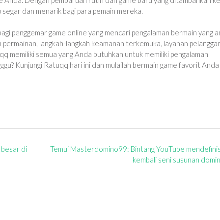
segar dan menarik bagi para pemain mereka.
bagi penggemar game online yang mencari pengalaman bermain yang a
n permainan, langkah-langkah keamanan terkemuka, layanan pelangga
uqq memiliki semua yang Anda butuhkan untuk memiliki pengalaman
gu? Kunjungi Ratuqq hari ini dan mulailah bermain game favorit Anda
besar di
Temui Masterdomino99: Bintang YouTube mendefinis
kembali seni susunan domi