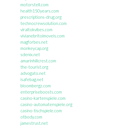
motorstell.com
health150years.com
prescriptions-drug.org
technocrewsolution.com
viraltokvibes.com
vivianebritoimoveis.com
magforbes.net
monkeycap.org
sdenix.net
amarinhillcrest.com
the-tourist.org
advogato.net
isafebag.net
bloombergz.com
enterpriseboosts.com
casino-kartenspiele.com
casino-automatenspiele.org
casino-tischspiele.com
otbody.com
jamestrust.net