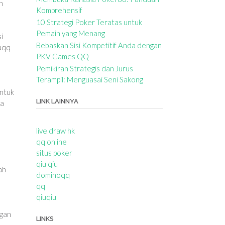
n
Komprehensif
10 Strategi Poker Teratas untuk
Pemain yang Menang
i
Bebaskan Sisi Kompetitif Anda dengan
tuqq
PKV Games QQ
Pemikiran Strategis dan Jurus
Terampil: Menguasai Seni Sakong
untuk
LINK LAINNYA
wa
live draw hk
qq online
e
situs poker
n
qiu qiu
ah
dominoqq
qq
qiuqiu
ngan
LINKS
e