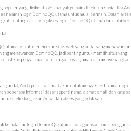
populer yang dinikmati oleh banyak pemain di seluruh dunia. Jika An
 halaman login DominoQQ utama untuk mulai bermain. Dalam artikel 
ngkah tentang cara mengakses login DominoQQ utama dan mulai berm
dal
QQ utama adalah menemukan situs web yang andal yang menawarkan
e yang menawarkan DominoQQ, jadi penting untuk memilih situs yang
uk memastikan pengalaman bermain game yang aman dan menyenangkan.
g andal, Anda perlu membuat akun untuk mengakses halaman login
n beberapa informasi dasar seperti nama, alamat email, dan kata sa
 untuk melindungi akun Anda dari akses yang tidak sah.
suk ke halaman login DominoQQ utama menggunakan nama pengguna 
ial login Anda di bidang yang ditunjuk dan klik tombol “Login” untuk