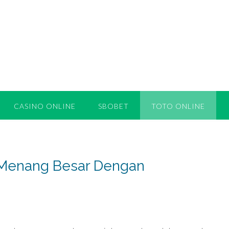
CASINO ONLINE
SBOBET
TOTO ONLINE
 Menang Besar Dengan