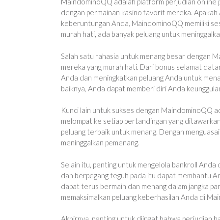
MaindominoQQ adalah platform perjudian online
dengan permainan kasino favorit mereka. Apakah
keberuntungan Anda, MaindominoQQ memiliki ses
murah hati, ada banyak peluang untuk meninggalk
Salah satu rahasia untuk menang besar dengan 
mereka yang murah hati. Dari bonus selamat datan
Anda dan meningkatkan peluang Anda untuk mena
baiknya, Anda dapat memberi diri Anda keunggulan
Kunci lain untuk sukses dengan MaindominoQQ ad
melompat ke setiap pertandingan yang ditawarkan,
peluang terbaik untuk menang. Dengan menguasai
meninggalkan pemenang.
Selain itu, penting untuk mengelola bankroll An
dan berpegang teguh pada itu dapat membantu A
dapat terus bermain dan menang dalam jangka pa
memaksimalkan peluang keberhasilan Anda di M
Akhirnya, penting untuk diingat bahwa perjudia