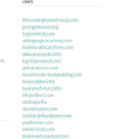
LINKS
thecedarglenmaltshop.com
georgemason.org
topicinhindi.com
uklanguageacademy.com
lindehealthcarefree.com
allbusinessjobs.info
me,
top10products.net
pickabatours.com
beastmode-bodybuilding.com
financelplan.info
businessfuture.info
infojudibet.com
cbdmap.info
deanbeanxn.com
matkarajdhanigame.com
popthrone.com
world-slots.com
imakewebsolution.com