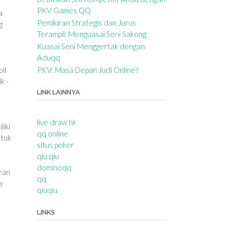
PKV Games QQ
a
Pemikiran Strategis dan Jurus
g
Terampil: Menguasai Seni Sakong
Kuasai Seni Menggertak dengan
Aduqq
ll
PKV: Masa Depan Judi Online?
k -
LINK LAINNYA
live draw hk
liki
qq online
ntuk
situs poker
qiu qiu
dominoqq
ran
qq
a
qiuqiu
LINKS