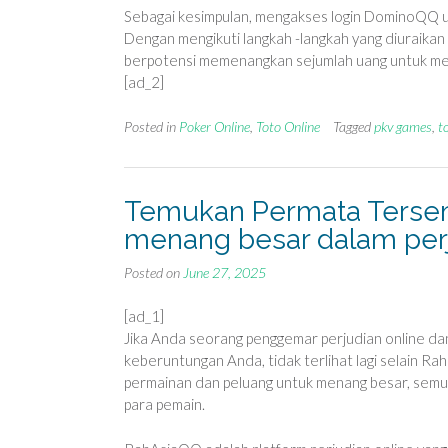
Sebagai kesimpulan, mengakses login DominoQQ u
Dengan mengikuti langkah -langkah yang diuraikan 
berpotensi memenangkan sejumlah uang untuk mem
[ad_2]
Posted in
Poker Online
,
Toto Online
Tagged
pkv games
,
t
Temukan Permata Tersem
menang besar dalam perj
Posted on
June 27, 2025
[ad_1]
Jika Anda seorang penggemar perjudian online da
keberuntungan Anda, tidak terlihat lagi selain Ra
permainan dan peluang untuk menang besar, semu
para pemain.