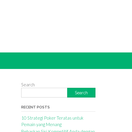
Search
Search
RECENT POSTS
10 Strategi Poker Teratas untuk
Pemain yang Menang
Bebaskan Sisi Kompetitif Anda dengan