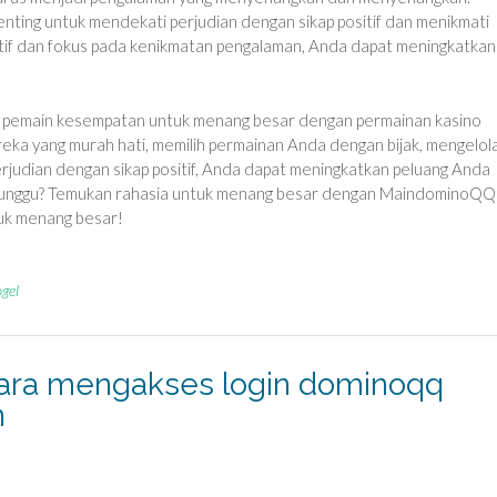
nting untuk mendekati perjudian dengan sikap positif dan menikmati
sitif dan fokus pada kenikmatan pengalaman, Anda dapat meningkatkan
pemain kesempatan untuk menang besar dengan permainan kasino
ka yang murah hati, memilih permainan Anda dengan bijak, mengelol
erjudian dengan sikap positif, Anda dapat meningkatkan peluang Anda
unggu? Temukan rahasia untuk menang besar dengan MaindominoQQ 
tuk menang besar!
ogel
cara mengakses login dominoqq
n