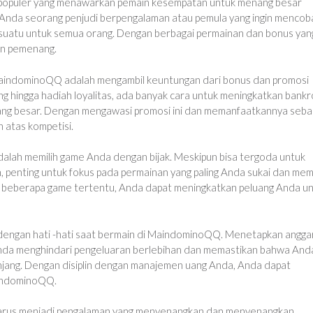
 populer yang menawarkan pemain kesempatan untuk menang besar
 Anda seorang penjudi berpengalaman atau pemula yang ingin mencob
uatu untuk semua orang. Dengan berbagai permainan dan bonus yan
an pemenang.
MaindominoQQ adalah mengambil keuntungan dari bonus dan promosi
g hingga hadiah loyalitas, ada banyak cara untuk meningkatkan bankro
ng besar. Dengan mengawasi promosi ini dan memanfaatkannya sebai
 atas kompetisi.
alah memilih game Anda dengan bijak. Meskipun bisa tergoda untuk
 penting untuk fokus pada permainan yang paling Anda sukai dan memi
 beberapa game tertentu, Anda dapat meningkatkan peluang Anda u
da dengan hati -hati saat bermain di MaindominoQQ. Menetapkan angga
nda menghindari pengeluaran berlebihan dan memastikan bahwa And
njang. Dengan disiplin dengan manajemen uang Anda, Anda dapat
aindominoQQ.
n harus menjadi pengalaman yang menyenangkan dan menyenangkan.